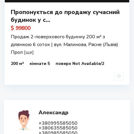
Пропонується до продажу сучасний
будинок у с...
$ 99800
Продаж 2-поверхового будинку 200 м² з
ділянкою 6 соток | вул. Малинова, Рясне (Львів)
Проп
[ще]
200 м²
кімнати 5
поверх Not Available/2
Александр
+380995585050
+380635585050
+380985585050