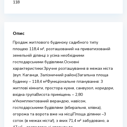
118
Опис
Продаж житлового будиноку садибного типу
площею 118,4 м², розташований на приватизованій
земельній ділянці з усіма необхідними
господарськими будівлями.Основні
характеристики:Зручне розташування в межах міста
(вул. Каганця, Залізничний район)Загальна площа
будинку – 118,4 м²Функціональне планування: 3
житлові кімнати, простора кухня, санвузол, коридори,
вхідна групаВисота приміщень – 2,80
мУкомплектований верандою, навісом,
господарськими будівлями (вбиральня, хлівка),
огорожа та ворота вже на місціПлоща ділянки –3
соток (в межах міста!), з яких 71,4 м² забудовано, а