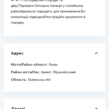
47 м² – господарські споруди та
двір.Переваги:Затишна локація у спокійному
районіІдеально підходить для проживання.Всі
комунікації підведеніРеєстраційні документи в
порядку.
Адрес
Місто/Район області:
Львів
Район міста/Нас. пункт:
Франківський
Область:
Львівська обл
Деталі