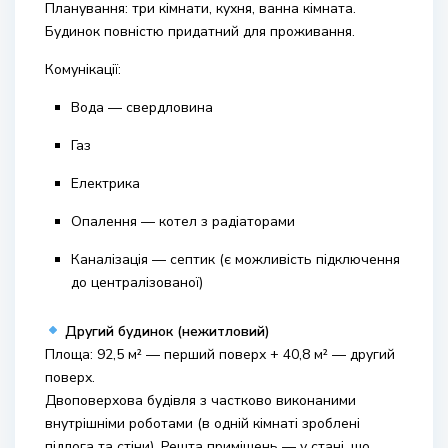
Планування: три кімнати, кухня, ванна кімната.
Будинок повністю придатний для проживання.
Комунікації:
Вода — свердловина
Газ
Електрика
Опалення — котел з радіаторами
Каналізація — септик (є можливість підключення
до централізованої)
Другий будинок (нежитловий)
Площа: 92,5 м² — перший поверх + 40,8 м² — другий
поверх.
Двоповерхова будівля з частково виконаними
внутрішніми роботами (в одній кімнаті зроблені
підлога та стіни). Решта приміщень — у стані, що