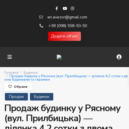
an.avezor@gmail.com
+38 (098) 558-50-50
Додати об'єкт
Головна
Будинок
Продаж будинку у Рясному (вул. Прилбицька) — ділянка 4,2 сотки з дв
ома будинками та гаражем
Обране
Продаж
Будинок
Продаж будинку у Рясному
(вул. Прилбицька) —
ділянка 4,2 сотки з двома