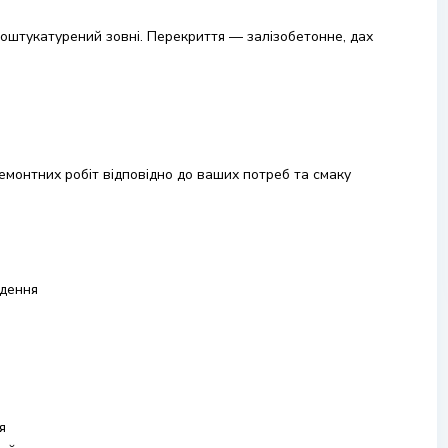
поштукатурений зовні. Перекриття — залізобетонне, дах
монтних робіт відповідно до ваших потреб та смаку
едення
я