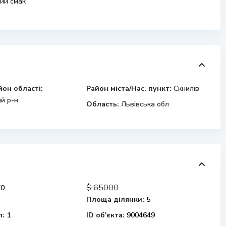
ний смак
йон області:
Район міста/Нас. пункт:
Скнилів
й р-н
Область:
Львівська обл
$ 65000
0
Площа ділянки:
5
л:
1
ID об'єкта:
9004649