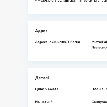
• Можливість облаштувати інтер’єр на влас
Адрес
Адреса:
c.Скнилів/СТ Весна
Місто/Ра
Львівськи
Деталі
Ціна:
$ 64000
Площа:
7
Кімнати:
3
Санвузо