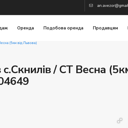
an.avezor@gmai
даж
Оренда
Подобова оренда
Продавцям
Весна (5км від Львова)
с.Скнилів / СТ Весна (5к
004649