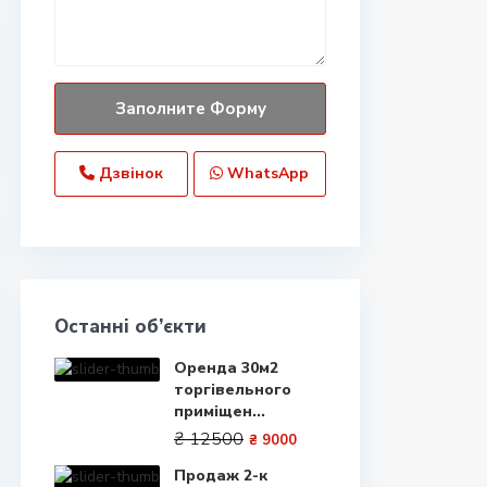
Дзвінок
WhatsApp
Останні об’єкти
Оренда 30м2
торгівельного
приміщен...
₴ 12500
₴ 9000
Продаж 2-к