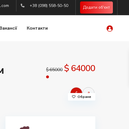
l.com
+38 (098) 558-50-50
Додати об'єкт
Вакансії
Контакти
$ 64000
м
$ 65000
$
₴
Обране