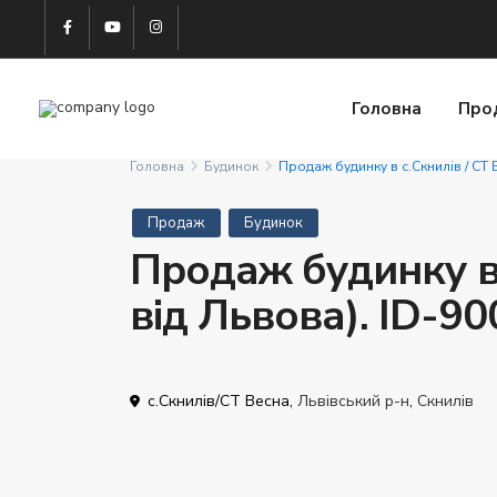
Головна
Про
Головна
Будинок
Продаж будинку в с.Скнилів / СТ 
Продаж
Будинок
Продаж будинку в 
від Львова). ID-9
c.Скнилів/СТ Весна,
Львівський р-н
,
Скнилів