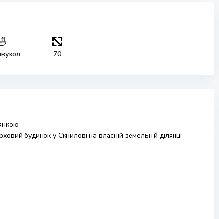
нвузол
70
лянкою
овий будинок у Скнилові на власній земельній ділянці