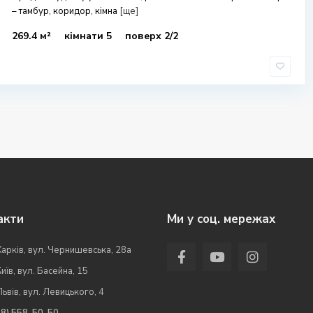
– тамбур, коридор, кімна
[ще]
269.4 м²
кімнати 5
поверх 2/2
акти
Ми у соц. мережах
Харків, вул. Чернишевська, 28а
Київ, вул. Басейна, 15
Львів, вул. Левицького, 4