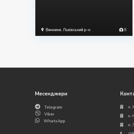
Винники
,
Львівський р-н
8
Месенджери
Конт
Telegram
м. 
Viber
м. 
WhatsApp
м. 