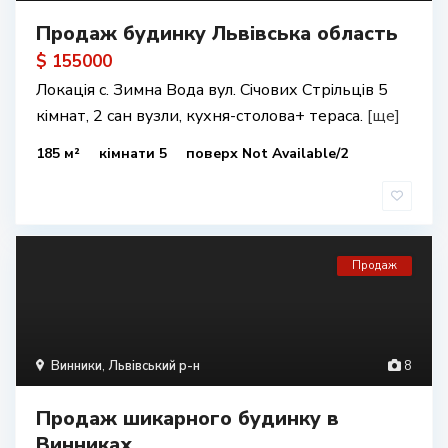
Продаж будинку Львівська область
$ 155000
Локація с. Зимна Вода вул. Січових Стрільців 5
кімнат, 2 сан вузли, кухня-столова+ тераса.
[ще]
185 м²
кімнати 5
поверх Not Available/2
Продаж
Винники
,
Львівський р-н
8
Продаж шикарного будинку в
Винниках