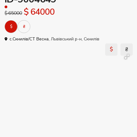
$ 64000
$ 65000
$
₴
c.Скнилів/СТ Весна,
Львівський р-н
,
Скнилів
$
₴