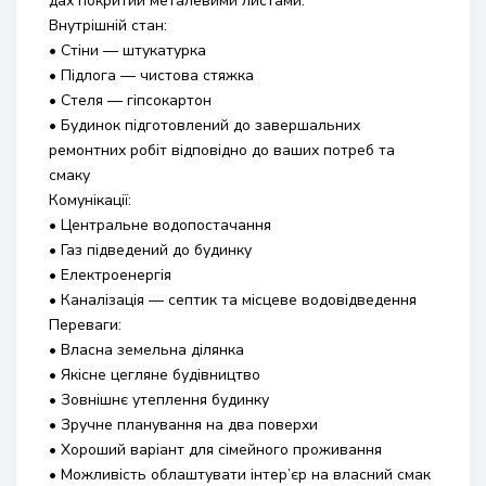
дах покритий металевими листами.
Внутрішній стан:
• Стіни — штукатурка
• Підлога — чистова стяжка
• Стеля — гіпсокартон
• Будинок підготовлений до завершальних
ремонтних робіт відповідно до ваших потреб та
смаку
Комунікації:
• Центральне водопостачання
• Газ підведений до будинку
• Електроенергія
• Каналізація — септик та місцеве водовідведення
Переваги:
• Власна земельна ділянка
• Якісне цегляне будівництво
• Зовнішнє утеплення будинку
• Зручне планування на два поверхи
• Хороший варіант для сімейного проживання
• Можливість облаштувати інтер’єр на власний смак