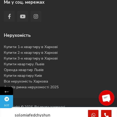
Ми у соц. мережах
Нерухомість
Купити 1-к квартиру в Харкові
Купити 2-к квартиру в Харкові
Купити 3-к квартиру в Харкові
Купити квартиру Львів
Оренда квартир Львів
Купити квартиру Киів
Вся нерухомість Харкова
Аналіз ринка нерухомості 2025
←
БОТ
Copyright © 2026. Всі права захищені
Open
chaty
solomiafedchyshyn
Політика конфіденційності