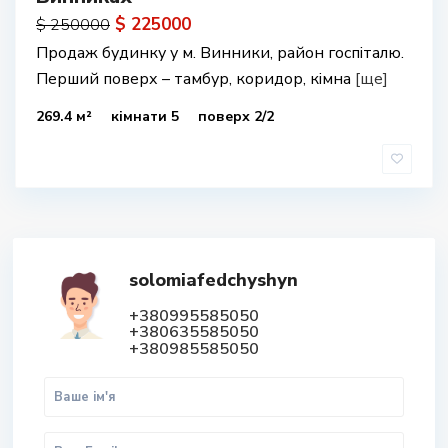
$ 225000
$ 250000
Продаж будинку у м. Винники, район госпіталю.
Перший поверх – тамбур, коридор, кімна
[ще]
269.4 м²
кімнати 5
поверх 2/2
solomiafedchyshyn
+380995585050
+380635585050
+380985585050