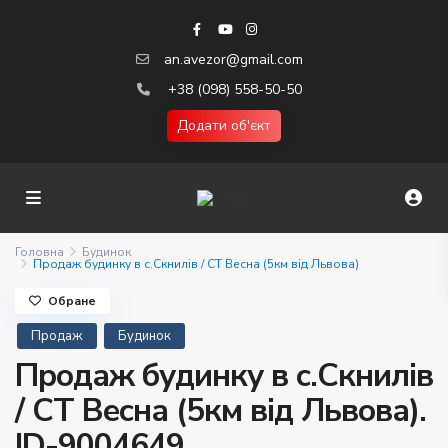
an.avezor@gmail.com
+38 (098) 558-50-50
Додати об'єкт
Головна
Будинок
Продаж будинку в с.Скнилів / СТ Весна (5км від Львова)
Обране
Продаж
Будинок
Продаж будинку в с.Скнилів
/ СТ Весна (5км від Львова).
ID-9004649