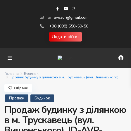
an.avezor@gmail.com
+38 (098) 558-50-50
Додати об'єкт
Головна
Будинок
Продаж будинку з ділянкою в м. Трускавець (вул. Вишенського)
Обране
Продаж
Будинок
Продаж будинку з ділянкою
в м. Трускавець (вул.
Вишенського). ID-AVP-