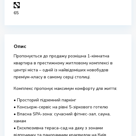
65
Опис
Пропонується до продажу розкішна 1-кімнатна
квартира в престижному житловому комплексі в
центрі міста – одній із найвідоміших новобудов
преміум-класу в самому серці столиці.
Комплекс пропонує максимум комфорту для життя:
• Просторий підземний паркінг
• Консьєрж-сервіс на рівні 5-зіркового готелю
• Власна SPA-зона: сучасний фітнес-зал, сауна,
хамам
• Ексклюзивна тераса-сад на даху з зонами
відпочинку та панорамним краєвидом на Київ