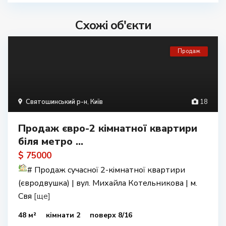
Схожі об'єкти
Продаж
Святошинський р-н
,
Київ
18
Продаж євро-2 кімнатної квартири
біля метро ...
$ 75000
#
Продаж сучасної 2-кімнатної квартири
(євродвушка) | вул. Михайла Котельникова | м.
Свя
[ще]
48 м²
кімнати 2
поверх 8/16