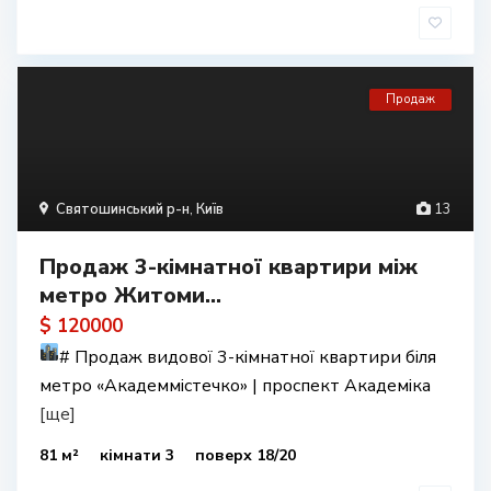
Продаж
Святошинський р-н
,
Київ
13
Продаж 3-кімнатної квартири між
метро Житоми...
$ 120000
#
Продаж видової 3-кімнатної квартири біля
метро «Академмістечко» | проспект Академіка
[ще]
81 м²
кімнати 3
поверх 18/20