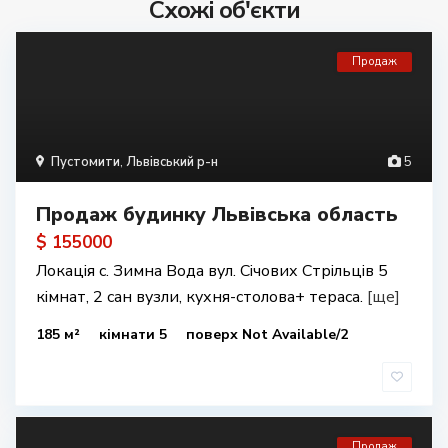
Схожі об'єкти
Продаж
Пустомити
,
Львівський р-н
5
Продаж будинку Львівська область
$ 155000
Локація с. Зимна Вода вул. Січових Стрільців 5
кімнат, 2 сан вузли, кухня-столова+ тераса.
[ще]
185 м²
кімнати 5
поверх Not Available/2
Продаж