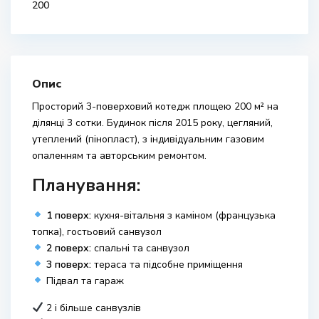
200
Опис
Просторий 3-поверховий котедж площею 200 м² на
ділянці 3 сотки. Будинок після 2015 року, цегляний,
утеплений (пінопласт), з індивідуальним газовим
опаленням та авторським ремонтом.
Планування:
1 поверх:
кухня-вітальня з каміном (французька
топка), гостьовий санвузол
2 поверх:
спальні та санвузол
3 поверх:
тераса та підсобне приміщення
Підвал та гараж
2 і більше санвузлів