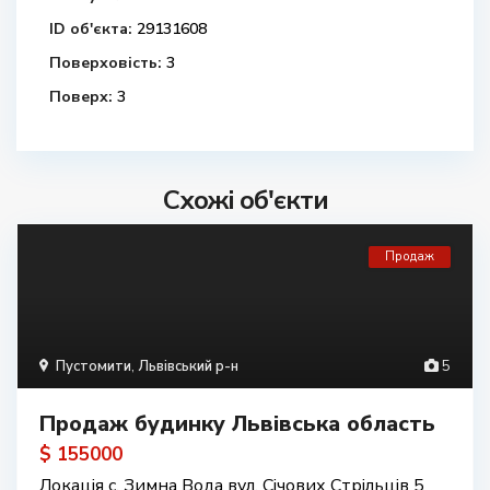
ID об'єкта:
29131608
Поверховість:
3
Поверх:
3
Схожі об'єкти
Продаж
Пустомити
,
Львівський р-н
5
Продаж будинку Львівська область
$ 155000
Локація с. Зимна Вода вул. Січових Стрільців 5