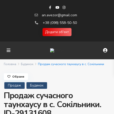
an.avezor@gmail.com
+38 (098) 558-50-50
Додати об'єкт
Головна
Будинок
Продаж сучасного таунхаусу в с. Сокільники
Обране
Продаж
Будинок
Продаж сучасного
таунхаусу в с. Сокільники.
ID-29131608