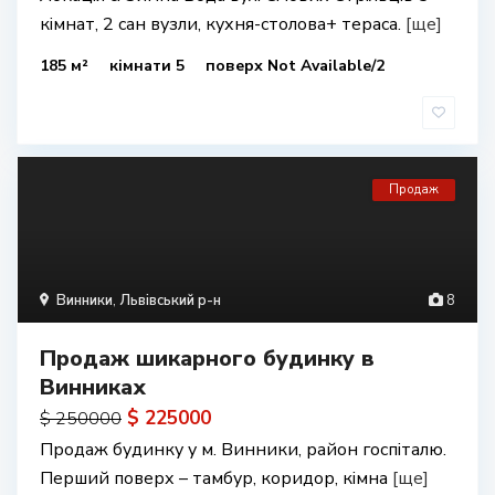
кімнат, 2 сан вузли, кухня-столова+ тераса.
[ще]
185 м²
кімнати 5
поверх Not Available/2
Продаж
Винники
,
Львівський р-н
8
Продаж шикарного будинку в
Винниках
$ 225000
$ 250000
Продаж будинку у м. Винники, район госпіталю.
Перший поверх – тамбур, коридор, кімна
[ще]