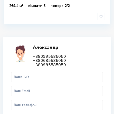
269.4 м²
кімнати 5
поверх 2/2
Александр
+380995585050
+380635585050
+380985585050