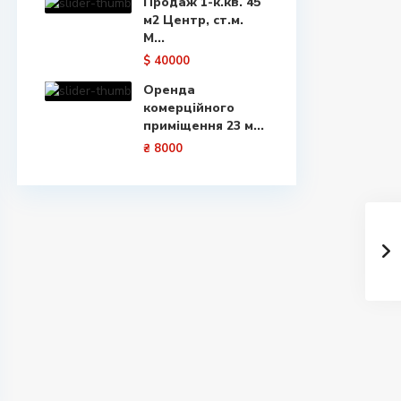
Продаж 1-к.кв. 45
м2 Центр, ст.м.
М...
$ 40000
Оренда
комерційного
приміщення 23 м...
₴ 8000