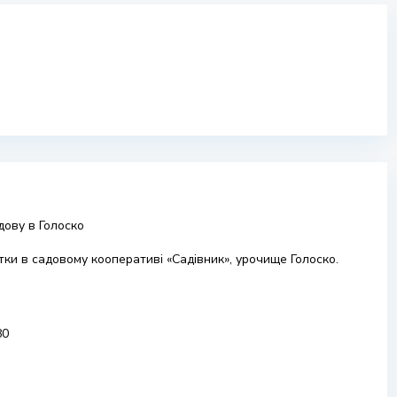
дову в Голоско
ки в садовому кооперативі «Садівник», урочище Голоско.
80