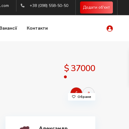
l.com
+38 (098) 558-50-50
Додати об'єкт
Вакансії
Контакти
$ 37000
$
₴
Обране
Александр