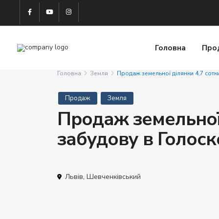
Головна
Про
Головна
Земля
Продаж земельної ділянки 4,7 сотк
Продаж
Земля
Продаж земельної 
забудову в Голоск
Львів
,
Шевченківський