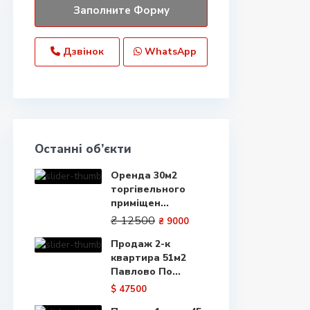
Дзвінок
WhatsApp
Останні об’єкти
Оренда 30м2
торгівельного
приміщен...
₴ 12500
₴ 9000
Продаж 2-к
квартира 51м2
Павлово По...
$ 47500