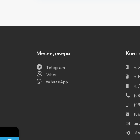
Месенджери
Конт
Telegram
м. 
Viber
м. 
WhatsApp
м. 
(0
(0
(0
an
←
Ав