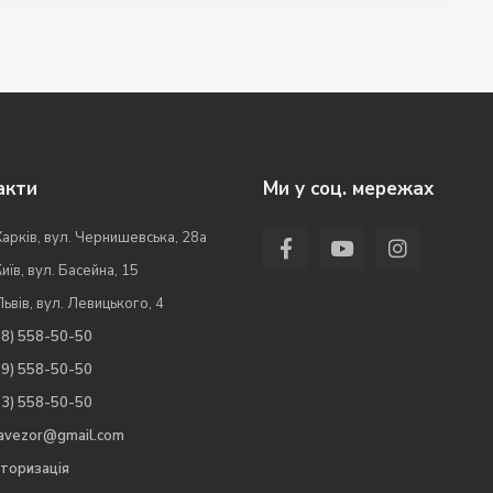
акти
Ми у соц. мережах
Харків, вул. Чернишевська, 28а
Київ, вул. Басейна, 15
Львів, вул. Левицького, 4
98) 558-50-50
99) 558-50-50
63) 558-50-50
.avezor@gmail.com
торизація