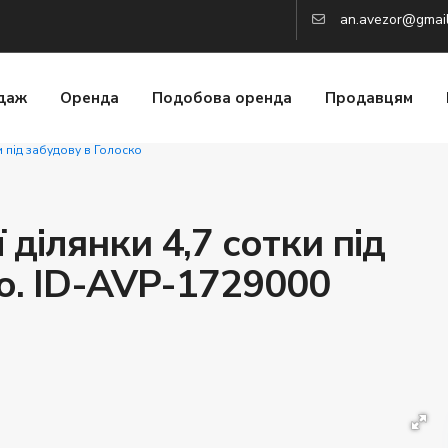
an.avezor@gmai
даж
Оренда
Подобова оренда
Продавцям
и під забудову в Голоско
ділянки 4,7 сотки під
о. ID-AVP-1729000