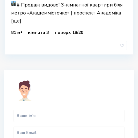
#
Продаж видової 3-кімнатної квартири біля
метро «Академмістечко» | проспект Академіка
[ще]
81 м²
кімнати 3
поверх 18/20