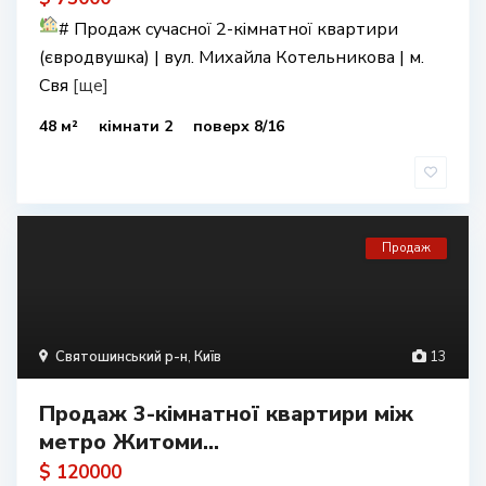
#
Продаж сучасної 2-кімнатної квартири
(євродвушка) | вул. Михайла Котельникова | м.
Свя
[ще]
48 м²
кімнати 2
поверх 8/16
Продаж
Святошинський р-н
,
Київ
13
Продаж 3-кімнатної квартири між
метро Житоми...
$ 120000