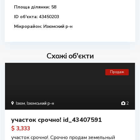
Площа ділянки:
58
ID об'єкта:
43450203
Мікрорайон:
Изюмский р-н
Схожі об'єкти
Продаж
Ізюм
,
Ізюмський р-н
2
участок срочно! id_43407591
$ 3,333
участок срочно!. Срочно продам земельный