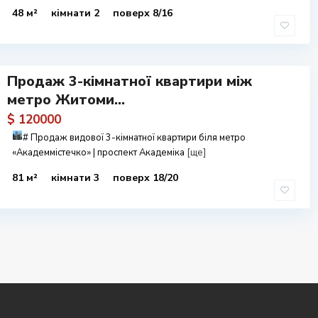
48 м²
кімнати 2
поверх 8/16
Продаж 3-кімнатної квартири між
метро Житоми...
$ 120000
#
Продаж видової 3-кімнатної квартири біля метро
«Академмістечко» | проспект Академіка
[ще]
81 м²
кімнати 3
поверх 18/20