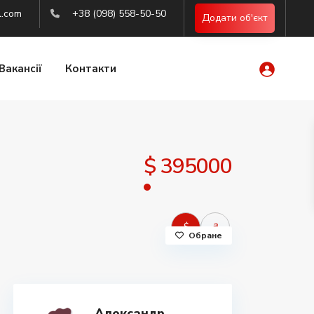
l.com
+38 (098) 558-50-50
Додати об'єкт
Вакансії
Контакти
$ 395000
$
₴
Обране
Александр