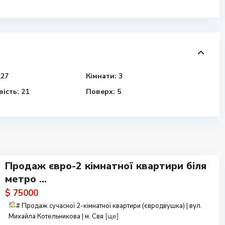
27
Кімнати:
3
ість:
21
Поверх:
5
Продаж євро-2 кімнатної квартири біля
метро ...
$ 75000
#
Продаж сучасної 2-кімнатної квартири (євродвушка) | вул.
Михайла Котельникова | м. Свя
[ще]