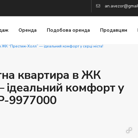
an.avezor@gmai
даж
Оренда
Подобова оренда
Продавцям
в ЖК “Престиж-Холл” — ідеальний комфорт у серці міста!
тна квартира в ЖК
 ідеальний комфорт у
VP-9977000