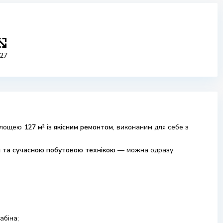
27
 площею
127 м²
із
якісним ремонтом
, виконаним для себе з
 та сучасною побутовою технікою
— можна одразу
абіна;