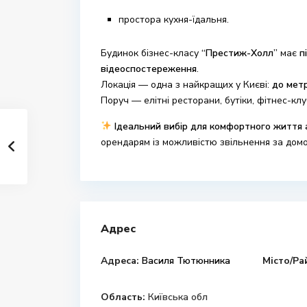
простора кухня-їдальня.
Будинок бізнес-класу
“Престиж-Холл”
має
п
відеоспостереження
.
Локація — одна з найкращих у Києві:
до метр
Поруч — елітні ресторани, бутіки, фітнес-клу
Ідеальний вибір для комфортного життя 
орендарям із можливістю звільнення за дом
Адрес
Адреса:
Василя Тютюнника
Місто/Ра
Область:
Київська обл