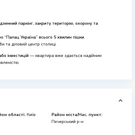
ідземний паркінг, закриту територію, охорону та
о “Палац Україна” всього 5 хвилин пішки
.
би та діловий центр столиці.
або інвестицій
— квартира вже здається надійним
овленістю.
йон області:
Київ
Район міста/Нас. пункт:
Печерський р-н