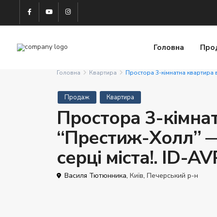
Головна
Про
Головна
Квартира
Простора 3-кімнатна квартира 
Продаж
Квартира
Простора 3-кімна
“Престиж-Холл” —
серці міста!. ID-A
Василя Тютюнника,
Київ
,
Печерський р-н