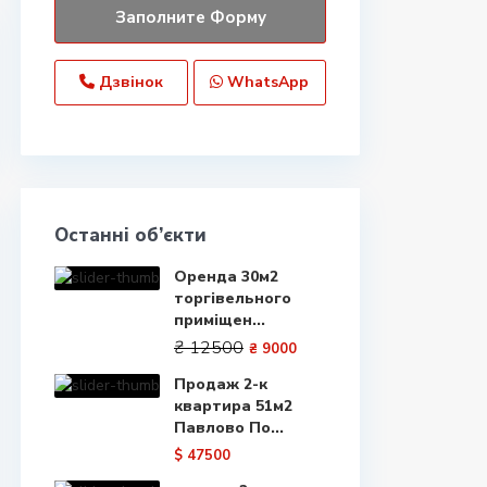
Дзвінок
WhatsApp
Останні об’єкти
Оренда 30м2
торгівельного
приміщен...
₴ 12500
₴ 9000
Продаж 2-к
квартира 51м2
Павлово По...
$ 47500