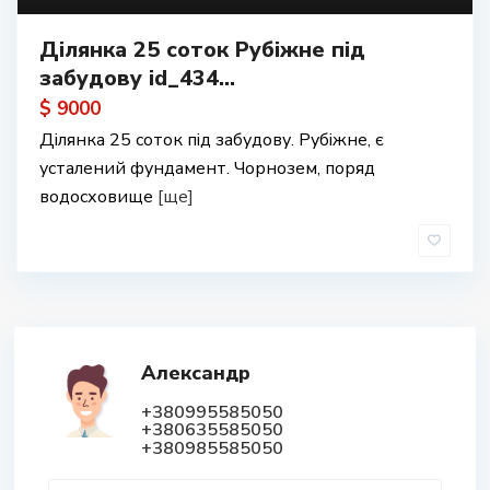
Ділянка 25 соток Рубіжне під
забудову id_434...
$ 9000
Ділянка 25 соток під забудову. Рубіжне, є
усталений фундамент. Чорнозем, поряд
водосховище
[ще]
Александр
+380995585050
+380635585050
+380985585050