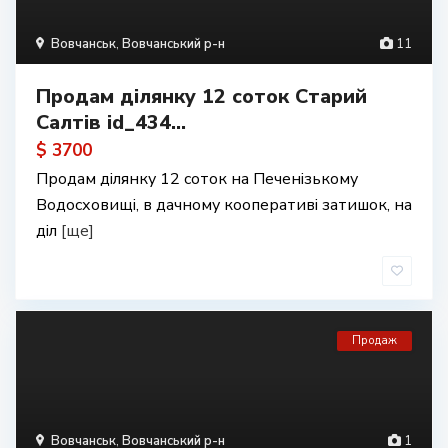
Вовчанськ
,
Вовчанський р-н
11
Продам ділянку 12 соток Старий
Салтів id_434...
$ 3700
Продам ділянку 12 соток на Печенізькому
Водосховищі, в дачному кооперативі затишок, на
діл
[ще]
Продаж
Вовчанськ
,
Вовчанський р-н
1