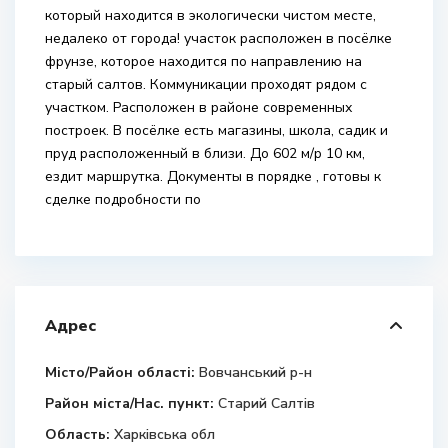
который находится в экологически чистом месте,
недалеко от города! участок расположен в посёлке
фрунзе, которое находится по направлению на
старый салтов. Коммуникации проходят рядом с
участком. Расположен в районе современных
построек. В посёлке есть магазины, школа, садик и
пруд расположенный в близи. До 602 м/р 10 км,
ездит маршрутка. Документы в порядке , готовы к
сделке подробности по
Адрес
Місто/Район області:
Вовчанський р-н
Район міста/Нас. пункт:
Старий Салтів
Область:
Харківська обл