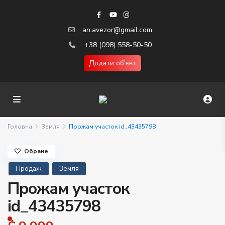
an.avezor@gmail.com
+38 (098) 558-50-50
Додати об'єкт
Головна
Земля
Прожам участок id_43435798
Обране
Продаж
Земля
Прожам участок
id_43435798