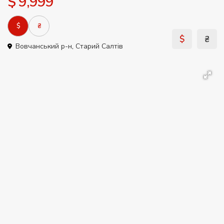
$ 9,999
$
₴
$
₴
Вовчанський р-н
,
Старий Салтів