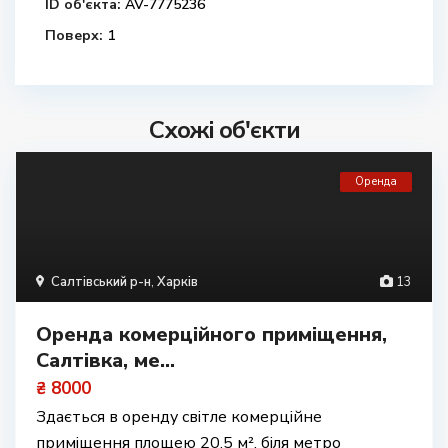
ID об'єкта:
AV-7775236
Поверх:
1
Схожі об'єкти
Оренда
Салтівський р-н
,
Харків
13
Оренда комерційного приміщення,
Салтівка, ме...
₴ 8000
Здається в оренду світле комерційне
приміщення площею 20.5 м², біля метро