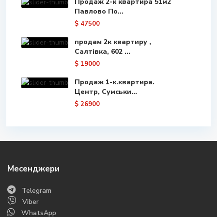
Продаж 2-к квартира 51м2
Павлово По...
$ 47500
продам 2к квартиру ,
Салтівка, 602 ...
$ 19000
Продаж 1-к.квартира.
Центр, Сумськи...
$ 26900
Месенджери
Telegram
Viber
WhatsApp