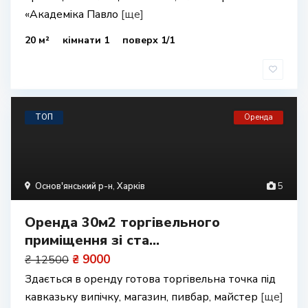
«Академіка Павло
[ще]
20 м²
кімнати 1
поверх 1/1
ТОП
Оренда
Основ'янський р-н
,
Харків
5
Оренда 30м2 торгівельного
приміщення зі ста...
₴ 9000
₴ 12500
Здається в оренду готова торгівельна точка під
кавказьку випічку, магазин, пивбар, майстер
[ще]