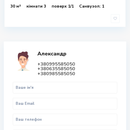
30 м²
кімнати 3
поверх 1/1
Санвузол: 1
Александр
+380995585050
+380635585050
+380985585050