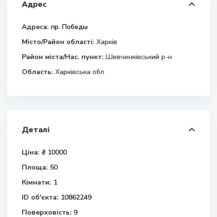
Адрес
Адреса:
пр. Победы
Місто/Район області:
Харків
Район міста/Нас. пункт:
Шевченківський р-н
Область:
Харківська обл
Деталі
Ціна:
₴ 10000
Площа:
50
Кімнати:
1
ID об'єкта:
10862249
Поверховість:
9