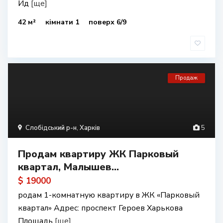
Ид
[ще]
42 м²
кімнати 1
поверх 6/9
Продаж
Слобідський р-н
,
Харків
5
Продам квартиру ЖК Парковый
квартал, Малышев...
$ 19000
родам 1-комнатную квартиру в ЖК «Парковый
квартал» Адрес: проспект Героев Харькова
Площадь
[ще]