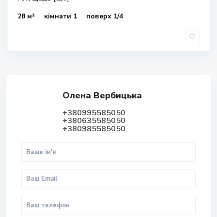
28 м²
кімнати 1
поверх 1/4
Олена Вербицька
+380995585050
+380635585050
+380985585050