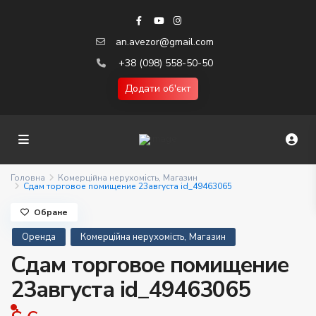
an.avezor@gmail.com
+38 (098) 558-50-50
Додати об'єкт
Головна
Комерційна нерухомість
,
Магазин
Сдам торговое помищение 23августа id_49463065
Обране
,
Оренда
Комерційна нерухомість
Магазин
Сдам торговое помищение
23августа id_49463065