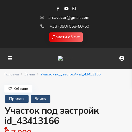
an.avezor@gmail.com
+38 (098) 558-50-50
Додати об'єкт
Головна
Земля
Участок под застройк id_43413166
Обране
Продаж
Земля
Участок под застройк
id_43413166