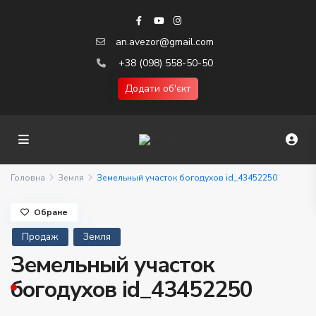
an.avezor@gmail.com
+38 (098) 558-50-50
Додати об'єкт
Головна
Земля
Земельный участок богодухов id_43452250
Обране
Продаж
Земля
Земельный участок
богодухов id_43452250