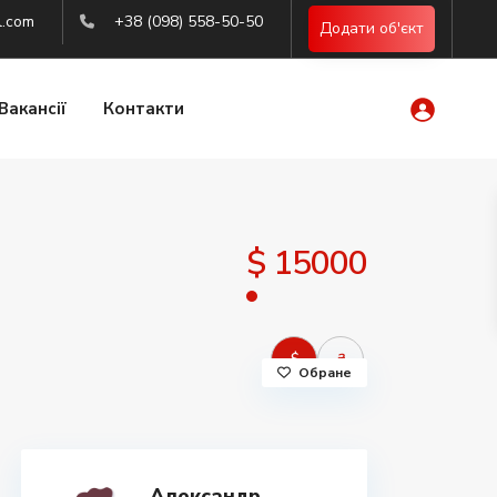
l.com
+38 (098) 558-50-50
Додати об'єкт
Вакансії
Контакти
$ 15000
$
₴
Обране
Александр