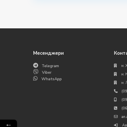
Месенджери
Конт
Telegram
м. 
Viber
м. 
WhatsApp
м. 
(0
(0
(0
an
←
Ав