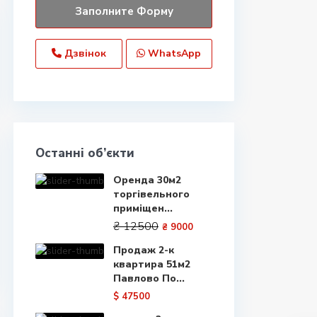
Дзвінок
WhatsApp
Останні об’єкти
Оренда 30м2
торгівельного
приміщен...
₴ 12500
₴ 9000
Продаж 2-к
квартира 51м2
Павлово По...
$ 47500