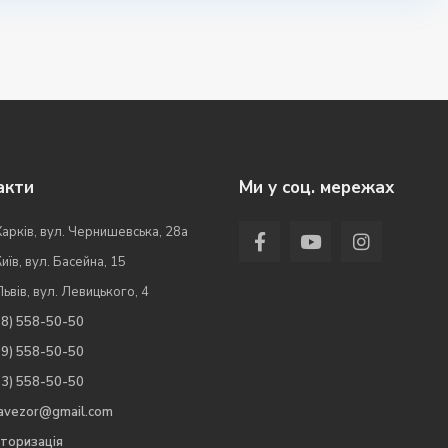
акти
Ми у соц. мережах
Харків, вул. Чернишевська, 28а
Київ, вул. Басейна, 15
Львів, вул. Левицького, 4
98) 558-50-50
99) 558-50-50
63) 558-50-50
.avezor@gmail.com
торизація