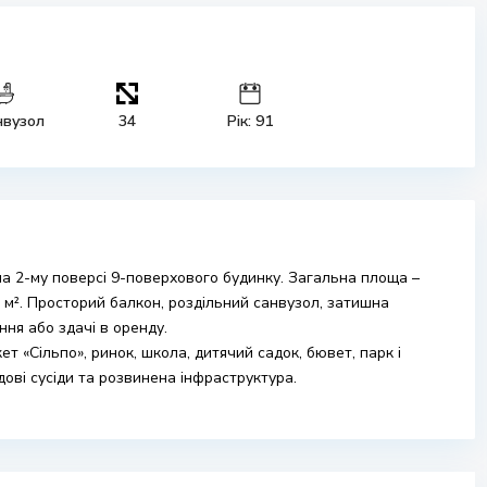
нвузол
34
Рік: 91
а 2-му поверсі 9-поверхового будинку. Загальна площа –
8,4 м². Просторий балкон, роздільний санвузол, затишна
ня або здачі в оренду.
 «Сільпо», ринок, школа, дитячий садок, бювет, парк і
ові сусіди та розвинена інфраструктура.