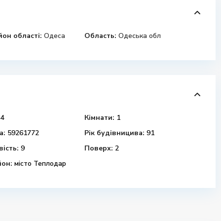
йон області:
Одеса
Область:
Одеська обл
4
Кімнати:
1
а:
59261772
Рік будівницива:
91
ість:
9
Поверх:
2
йон:
місто Теплодар