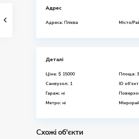
Адрес
Адреса:
Плієва
Місто/Ра
Деталі
Ціна:
$ 15000
Площа:
3
Санвузол:
1
ID об'єкт
Гараж:
ні
Поверхов
Метро:
ні
Мікрора
Схожі об'єкти