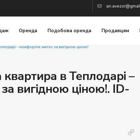
an.avezor@gmai
даж
Оренда
Подобова оренда
Продавцям
еплодарі – комфортне житло за вигідною ціною!
 квартира в Теплодарі –
а вигідною ціною!. ID-