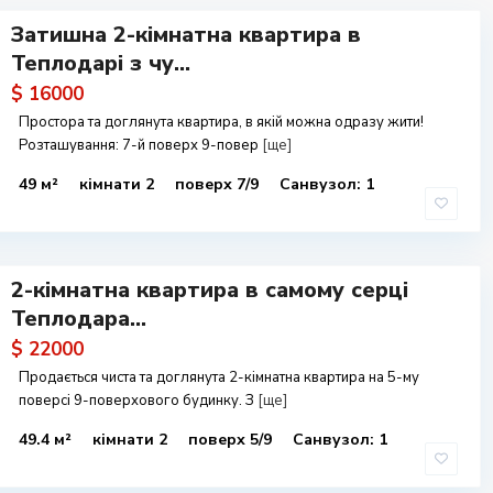
Затишна 2-кімнатна квартира в
Теплодарі з чу...
$ 16000
Простора та доглянута квартира, в якій можна одразу жити!
Розташування: 7-й поверх 9-повер
[ще]
49 м²
кімнати 2
поверх 7/9
Санвузол: 1
2-кімнатна квартира в самому серці
Теплодара...
$ 22000
Продається чиста та доглянута 2-кімнатна квартира на 5-му
поверсі 9-поверхового будинку. З
[ще]
49.4 м²
кімнати 2
поверх 5/9
Санвузол: 1