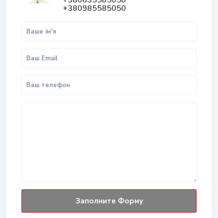
+380635585050
+380985585050