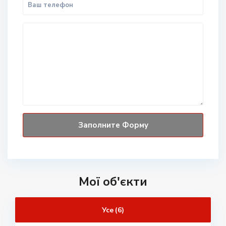
Мої об'єкти
Усе (6)