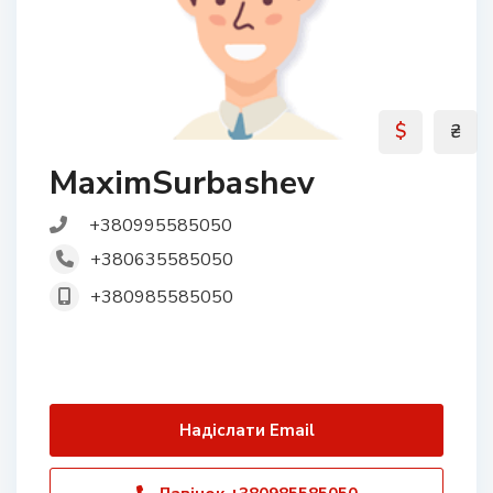
$
₴
MaximSurbashev
+380995585050
+380635585050
+380985585050
Надіслати Email