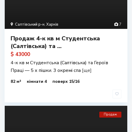
Салтівський р-н
,
Харків
7
Продаж 4-к кв м Студентська
(Салтівська) та ...
$ 43000
4-к кв м Студентська (Салтівська) та Героїв
Праці — 5 х пішки. 3 окремі спа
[ще]
82 м²
кімнати 4
поверх 15/16
Продаж