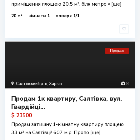
приміщення площею 20.5 м², біля метро «
[ще]
20 м²
кімнати 1
поверх 1/1
Продаж
Салтівський р-н
,
Харків
8
Продам 1к квартиру, Салтівка, вул.
Гвардійці...
$ 23500
Продам затишну 1-кімнатну квартиру площею
33 м² на Салтівці! 607 м.р. Пропо
[ще]