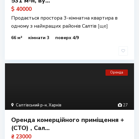
531 м-н, ву...
$ 40000
Продається простора 3-кімнатна квартира в
одному з найкращих районів Салтів
[ще]
66 м²
кімнати 3
поверх 4/9
Оренда
Салтівський р-н
,
Харків
27
Оренда комерційного приміщення +
(СТО) , Сал...
₴ 23000