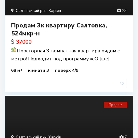
Салтівський р-н
,
Харків
23
Продам 3к квартиру Салтовка,
524мкр-н
$ 37000
Просторная 3-комнатная квартира рядом с
метро! Подходит под программу «єО
[ще]
68 м²
кімнати 3
поверх 4/9
Продаж
Салтівський р-н
,
Харків
7