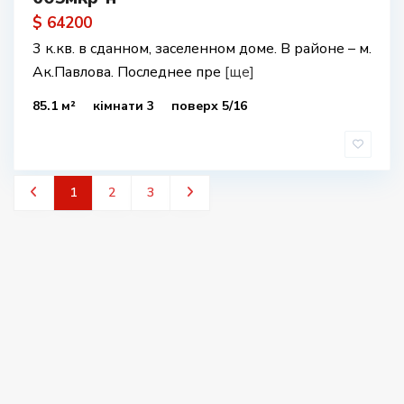
$ 64200
3 к.кв. в сданном, заселенном доме. В районе – м.
Ак.Павлова. Последнее пре
[ще]
85.1 м²
кімнати 3
поверх 5/16
1
2
3