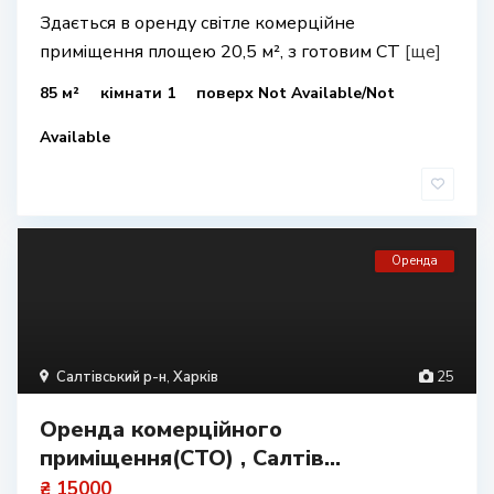
Здається в оренду світле комерційне
приміщення площею 20,5 м², з готовим СТ
[ще]
85 м²
кімнати 1
поверх Not Available/Not
Available
Оренда
Салтівський р-н
,
Харків
25
Оренда комерційного
приміщення(СТО) , Салтів...
₴ 15000