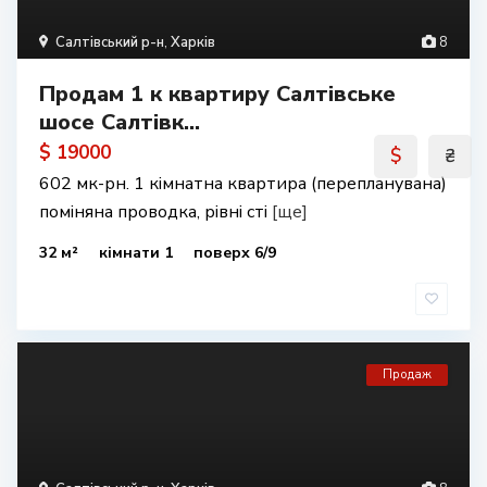
Салтівський р-н
,
Харків
8
Продам 1 к квартиру Салтівське
шосе Салтівк...
$ 19000
$
₴
602 мк-рн. 1 кімнатна квартира (перепланувана)
поміняна проводка, рівні сті
[ще]
32 м²
кімнати 1
поверх 6/9
Продаж