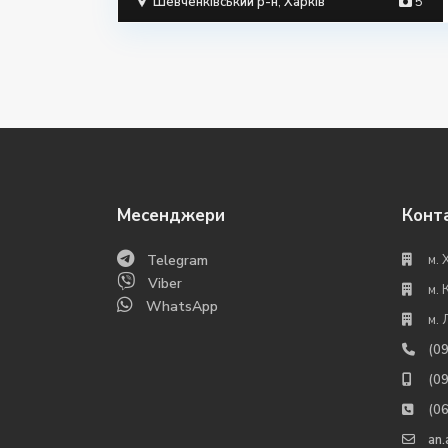
Шевченківський р-н
,
Харків
5
Месенджери
Конт
Telegram
м. 
Viber
м. 
WhatsApp
м. 
(0
(0
(0
an