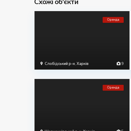
Схожі об'єкти
Оренда
Слобідський р-н
,
Харків
9
Оренда