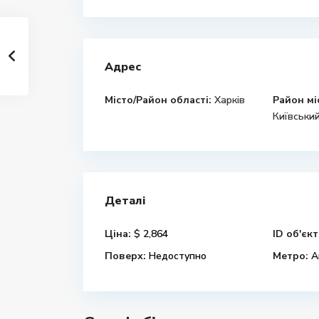
Адрес
Місто/Район області:
Харків
Район мі
Київський
Деталі
Ціна:
$ 2,864
ID об'єкт
Поверх:
Недоступно
Метро:
А