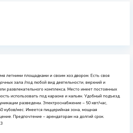
мя летними площадками и своим хоз.двором. Есть своя
адочных зала /под любой вид деятельности, верхний и
или развлекательного комплекса. Место имеет постоянных
ость использовать под караоке и кальян. Удобный подъезд.
уникации разведены. Электроснабжение – 50 квт/час,
50 кубов/мес. Имеется пиццерийная зона, мощная
ение. Предпочтение – арендаторам на долгий срок.
23