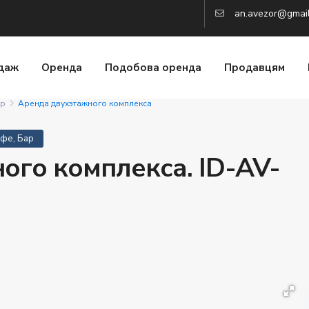
an.avezor@gmai
даж
Оренда
Подобова оренда
Продавцям
ар
Аренда двухэтажного комплекса
афе, Бар
ого комплекса. ID-AV-