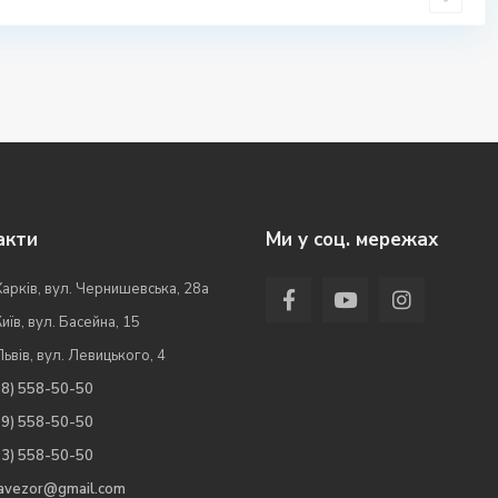
акти
Ми у соц. мережах
Харків, вул. Чернишевська, 28а
Київ, вул. Басейна, 15
Львів, вул. Левицького, 4
98) 558-50-50
99) 558-50-50
63) 558-50-50
.avezor@gmail.com