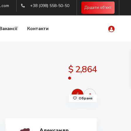
l.com
+38 (098) 558-50-50
Додати об'єкт
Вакансії
Контакти
$ 2,864
$
₴
Обране
Александр