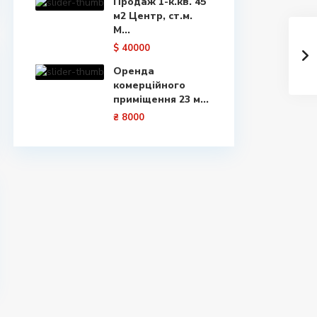
Продаж 1-к.кв. 45
м2 Центр, ст.м.
М...
$ 40000
Оренда
комерційного
приміщення 23 м...
₴ 8000