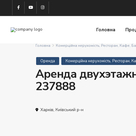
Головна
Про
Головна
Комерційна нерухомість
,
Ресторан, Кафе, Б
,
Оренда
Комерційна нерухомість
Ресторан, К
Аренда двухэтажн
237888
Харків
,
Київський р-н