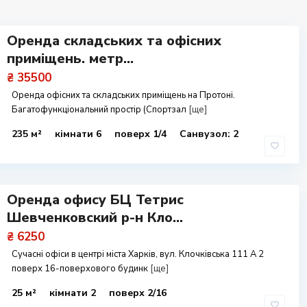
Оренда складських та офісних
приміщень. метр...
₴ 35500
Оренда офісних та складських приміщень на Протоні.
Багатофункціональний простір (Спортзал
[ще]
235 м²
кімнати 6
поверх 1/4
Санвузол: 2
Оренда офису БЦ Тетрис
Шевченковский р-н Кло...
₴ 6250
Сучасні офіси в центрі міста Харків, вул. Клочківська 111 А 2
поверх 16-поверхового будинк
[ще]
25 м²
кімнати 2
поверх 2/16