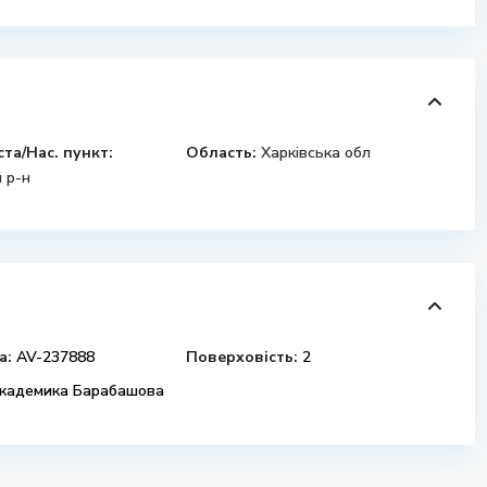
ста/Нас. пункт:
Область:
Харківська обл
 р-н
а:
AV-237888
Поверховість:
2
кадемика Барабашова