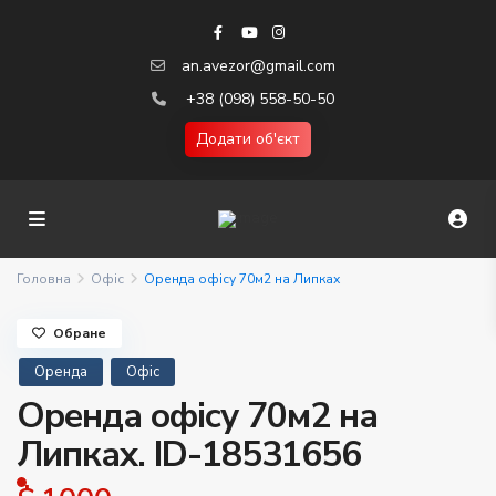
an.avezor@gmail.com
+38 (098) 558-50-50
Додати об'єкт
Головна
Офіс
Оренда офісу 70м2 на Липках
Обране
Оренда
Офіс
Оренда офісу 70м2 на
Липках. ID-18531656