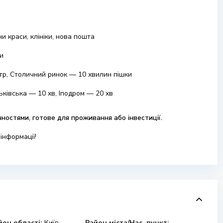
ни краси, клініки, нова пошта
и
тр, Столичний ринок — 10 хвилин пішки
ківська — 10 хв, Іподром — 20 хв
ностями, готове для проживання або інвестиції.
інформації!
йон області:
Київ
Район міста/Нас. пункт: