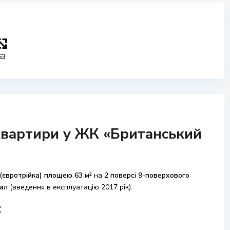
63
квартири у ЖК «Британський
(євротрійка) площею 63 м²
на
2 поверсі 9-поверхового
ал
(введення в експлуатацію 2017 рік).
: