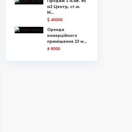
Продаж 1-к.кв. 45
м2 Центр, ст.м.
М...
$ 40000
Оренда
комерційного
приміщення 23 м...
₴ 8000