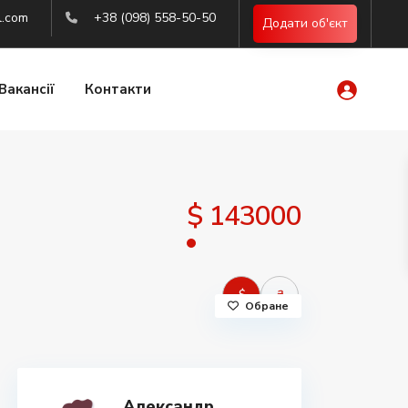
l.com
+38 (098) 558-50-50
Додати об'єкт
Вакансії
Контакти
$ 143000
$
₴
Обране
Александр