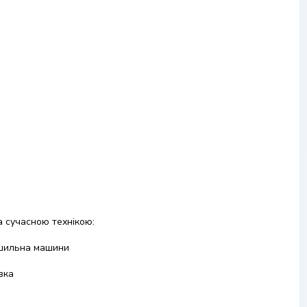
 сучасною технікою:
ушильна машини
вка