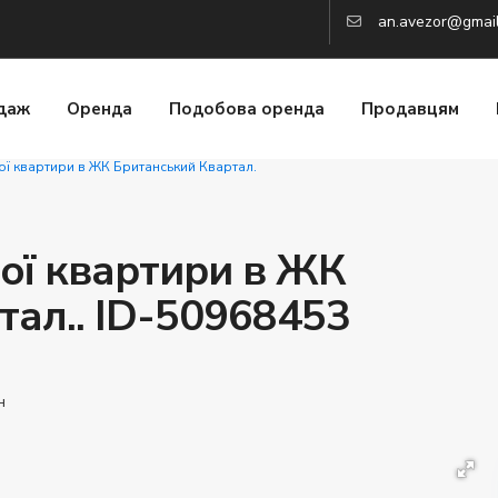
an.avezor@gmai
даж
Оренда
Подобова оренда
Продавцям
ої квартири в ЖК Британський Квартал.
ої квартири в ЖК
тал.. ID-50968453
н