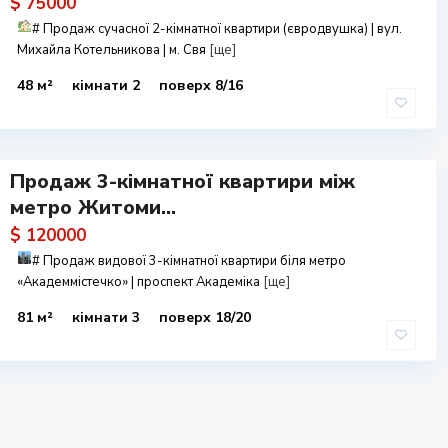
$ 75000
#
Продаж сучасної 2-кімнатної квартири (євродвушка) | вул.
Михайла Котельникова | м. Свя
[ще]
48 м²
кімнати 2
поверх 8/16
Продаж 3-кімнатної квартири між
метро Житоми...
$ 120000
#
Продаж видової 3-кімнатної квартири біля метро
«Академмістечко» | проспект Академіка
[ще]
81 м²
кімнати 3
поверх 18/20