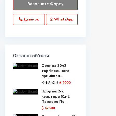
Дзвінок
WhatsApp
Останні об’єкти
Оренда 30м2
торгівельного
приміщен...
₴ 12500
₴ 9000
Продаж 2-к
квартира 51м2
Павлово По...
$ 47500