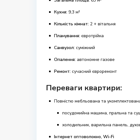
Загальна площа:
63 м²
Кухня:
9,3 м²
Кількість кімнат:
2 + вітальня
Планування:
євротрійка
Санвузол:
суміжний
Опалення:
автономне газове
Ремонт:
сучасний євроремонт
Переваги квартири:
Повністю мебльована та укомплектована
посудомийна машина, пральна та с
холодильник, варильна панель, духо
Інтернет оптоволокно, Wi-Fi