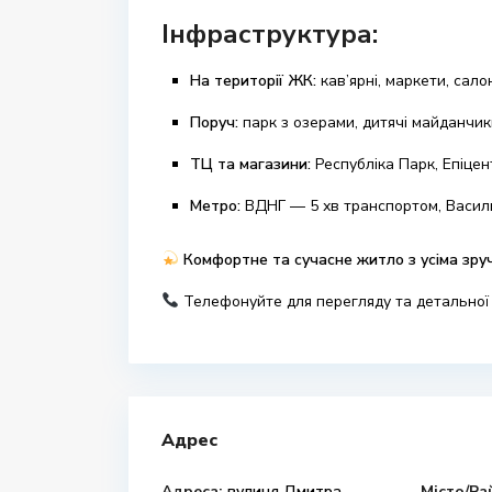
Інфраструктура:
На території ЖК:
кав’ярні, маркети, сало
Поруч:
парк з озерами, дитячі майданчик
ТЦ та магазини:
Республіка Парк, Епіцен
Метро:
ВДНГ — 5 хв транспортом, Василь
Комфортне та сучасне житло з усіма зруч
Телефонуйте для перегляду та детальної 
Адрес
Адреса:
вулиця Дмитра
Місто/Ра