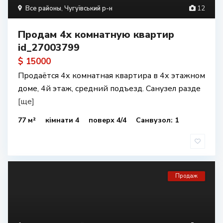
Все районы
,
Чугуївський р-н
12
Продам 4х комнатную квартир
id_27003799
$ 15000
Продаётся 4х комнатная квартира в 4х этажном
доме, 4й этаж, средний подъезд. Санузел разде
[ще]
77 м²
кімнати 4
поверх 4/4
Санвузол: 1
Продаж