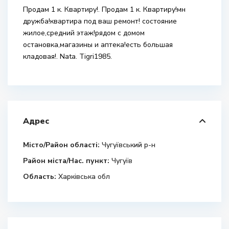
Продам 1 к. Квартиру!. Продам 1 к. Квартиру!мн
дружба!квартира под ваш ремонт! состояние
жилое,средний этаж!рядом с домом
остановка,магазины и аптека!есть большая
кладовая!. Nata. Tigri1985.
Адрес
Місто/Район області:
Чугуївський р-н
Район міста/Нас. пункт:
Чугуїв
Область:
Харківська обл