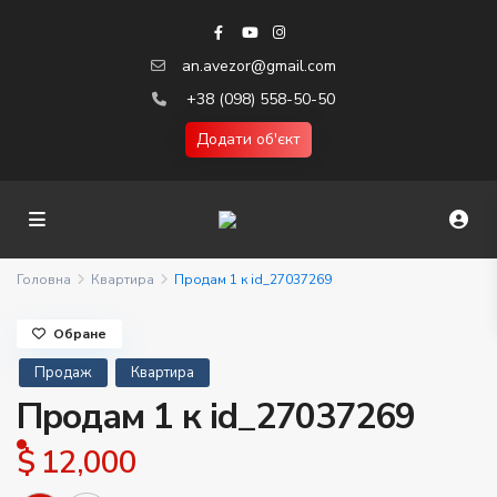
an.avezor@gmail.com
+38 (098) 558-50-50
Додати об'єкт
Головна
Квартира
Продам 1 к id_27037269
Обране
Продаж
Квартира
Продам 1 к id_27037269
$ 12,000