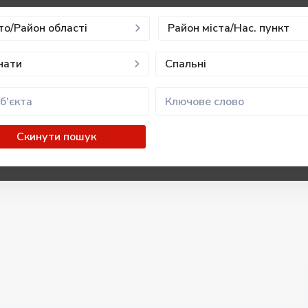
то/Район області
Район міста/Нас. пункт
нати
Спальні
Скинути пошук