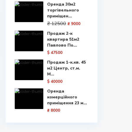
Оренда 30м2
торгівельного
приміщен...
₴ 12500
₴ 9000
Продаж 2-к
квартира 51м2
Павлово По...
$ 47500
Продаж 1-к.кв. 45
м2 Центр, ст.м.
М...
$ 40000
Оренда
комерційного
приміщення 23 м...
₴ 8000