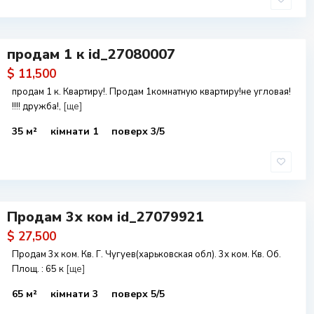
продам 1 к id_27080007
$ 11,500
продам 1 к. Квартиру!. Продам 1комнатную квартиру!не угловая!
!!!! дружба!,
[ще]
35 м²
кімнати 1
поверх 3/5
Продам 3х ком id_27079921
$ 27,500
Продам 3х ком. Кв. Г. Чугуев(харьковская обл). 3х ком. Кв. Об.
Площ. : 65 к
[ще]
65 м²
кімнати 3
поверх 5/5