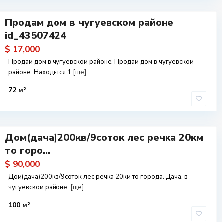
Продам дом в чугуевском районе
id_43507424
$ 17,000
Продам дом в чугуевском районе. Продам дом в чугуевском
районе. Находится 1
[ще]
72 м²
Дом(дача)200кв/9соток лес речка 20км
то горо...
$ 90,000
Дом(дача)200кв/9соток лес речка 20км то города. Дача, в
чугуевском районе,
[ще]
100 м²