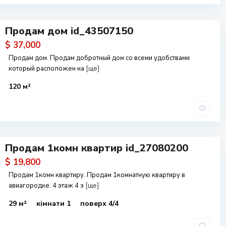
Продам дом id_43507150
$ 37,000
Продам дом. Продам добротный дом со всеми удобствами
который расположен на
[ще]
120 м²
Продам 1комн квартир id_27080200
$ 19,800
Продам 1комн квартиру. Продам 1комнатную квартиру в
авиагородке. 4 этаж 4 э
[ще]
29 м²
кімнати 1
поверх 4/4