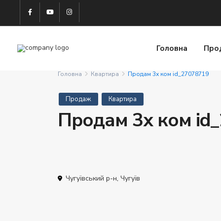
Головна
Про
Головна
Квартира
Продам 3х ком id_27078719
Продаж
Квартира
Продам 3х ком id
Чугуївський р-н
,
Чугуїв