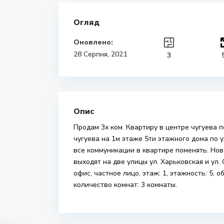
Огляд
Оновлено:
28 Серпня, 2021
3
Опис
Продам 3х ком. Квартиру в центре чугуева п
чугуева на 1м этаже 5ти этажного дома по у
все коммуникации в квартире поменять. Нов
выходят на две улицы ул. Харьковская и ул
офис, частное лицо, этаж: 1, этажность: 5, о
количество комнат: 3 комнаты.