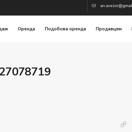
an.avezor@gmai
даж
Оренда
Подобова оренда
Продавцям
_27078719