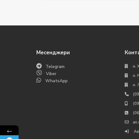
Месенджери
Конт
Telegram
м. 
Viber
м. 
WhatsApp
м. 
(0
(0
(0
an
←
Ав