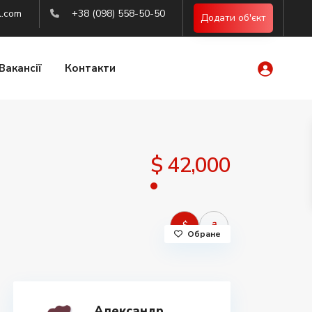
l.com
+38 (098) 558-50-50
Додати об'єкт
Вакансії
Контакти
$ 42,000
$
₴
Обране
Александр