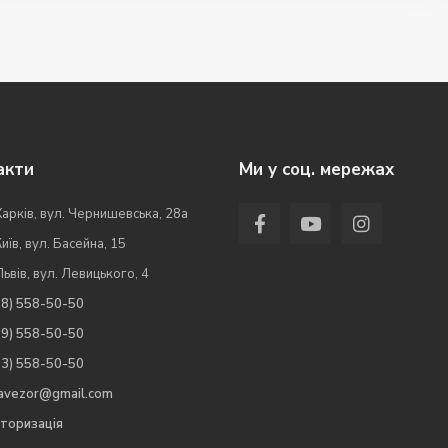
акти
Ми у соц. мережах
Харків, вул. Чернишевська, 28а
Київ, вул. Басейна, 15
Львів, вул. Левицького, 4
98) 558-50-50
99) 558-50-50
63) 558-50-50
.avezor@gmail.com
торизація