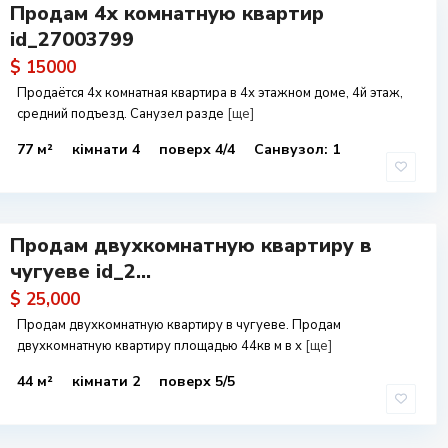
Продам 4х комнатную квартир
id_27003799
$ 15000
Продаётся 4х комнатная квартира в 4х этажном доме, 4й этаж,
средний подъезд. Санузел разде
[ще]
77 м²
кімнати 4
поверх 4/4
Санвузол: 1
Продам двухкомнатную квартиру в
чугуеве id_2...
$ 25,000
Продам двухкомнатную квартиру в чугуеве. Продам
двухкомнатную квартиру площадью 44кв м в х
[ще]
44 м²
кімнати 2
поверх 5/5