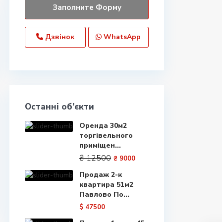
Дзвінок
WhatsApp
Останні об’єкти
Оренда 30м2
торгівельного
приміщен...
₴ 12500
₴ 9000
Продаж 2-к
квартира 51м2
Павлово По...
$ 47500