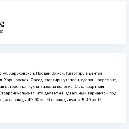
50
о ул. Харьковской. Продам 3х ком. Квартиру в центре
л. Харьковская. Фасад квартиры утеплен, сделан капремонт,
ая встроенная кухня, газовая колонка. Окна квартиры
. Страроникольская, что делает её идеальным вариантом под
бщая площадь: 49. 90 кв. М площадь кухни: 5. 40 кв. М