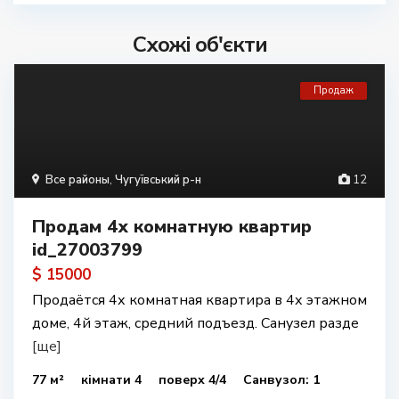
Схожі об'єкти
Продаж
Все районы
,
Чугуївський р-н
12
Продам 4х комнатную квартир
id_27003799
$ 15000
Продаётся 4х комнатная квартира в 4х этажном
доме, 4й этаж, средний подъезд. Санузел разде
[ще]
77 м²
кімнати 4
поверх 4/4
Санвузол: 1