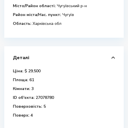
Місто/Район області:
Чугуївський р-н
Район міста/Нас. пункт:
Чугуїв
Область:
Харківська обл
Деталі
Ціна:
$ 29,500
Площа:
61
Кімнати:
3
ID об'єкта:
27078780
Поверховість:
5
Поверх:
4