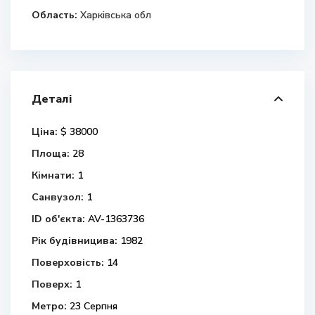
Область:
Харківська обл
Деталі
Ціна:
$ 38000
Площа:
28
Кімнати:
1
Санвузол:
1
ID об'єкта:
AV-1363736
Рік будівницива:
1982
Поверховість:
14
Поверх:
1
Метро:
23 Серпня