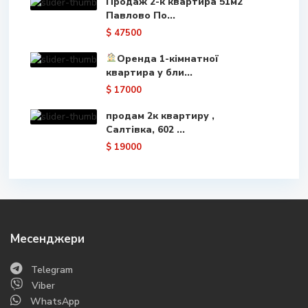
Продаж 2-к квартира 51м2
Павлово По...
$ 47500
Оренда 1-кімнатної
квартира у бли...
$ 17000
продам 2к квартиру ,
Салтівка, 602 ...
$ 19000
Месенджери
Telegram
Viber
WhatsApp