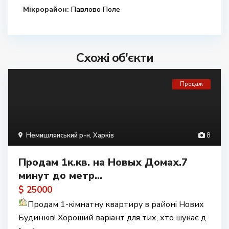
Мікрорайон:
Павлово Поле
Схожі об'єкти
Продаж
Немишлянський р-н
,
Харків
8
Продам 1к.кв. на Новых Домах.7
минут до метр...
$ 25000
Продам 1-кімнатну квартиру в районі Нових
Будинків! Хороший варіант для тих, хто шукає д