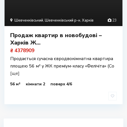
Шевченківський
,
Шевченківський р-н
,
Харків
23
Продаж квартир в новобудові –
Харків Ж...
₴ 4378909
Продається сучасна євродвокімнатна квартира
площею 56 м² у ЖК преміум-класу «Фелічіта» (Со
[ще]
56 м²
кімнати 2
поверх 4/6