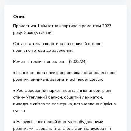
Опис
Продається 1-кімнатна квартира з ремонтом 2023
року. Заходь і живи!
Світла та тепла квартира на сонячній стороні,
повністю готова до заселення.
Ремонт і технічні оновлення (2023/24):
• Повністю нова електропроводка, встановлені нові
розетки, вимикачі, автомати Schneider Electric
• Реставрований паркет, нові лляні шпалери, рівні
стіни• Утеплений балкон, обшитий ламінатом,
виведене світло та електрика, встановлена підвісна
сушка
• На кухні – плитковий фартух із вбудованими
розетками,газова плита,та електрична духова піч