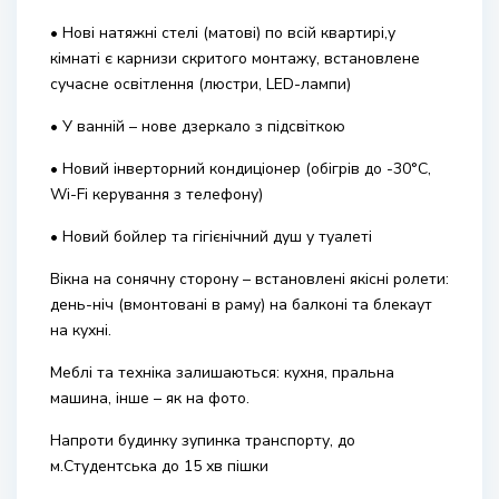
• Нові натяжні стелі (матові) по всій квартирі,у
кімнаті є карнизи скритого монтажу, встановлене
сучасне освітлення (люстри, LED-лампи)
• У ванній – нове дзеркало з підсвіткою
• Новий інверторний кондиціонер (обігрів до -30°C,
Wi-Fi керування з телефону)
• Новий бойлер та гігієнічний душ у туалеті
Вікна на сонячну сторону – встановлені якісні ролети:
день-ніч (вмонтовані в раму) на балконі та блекаут
на кухні.
Меблі та техніка залишаються: кухня, пральна
машина, інше – як на фото.
Напроти будинку зупинка транспорту, до
м.Студентська до 15 хв пішки