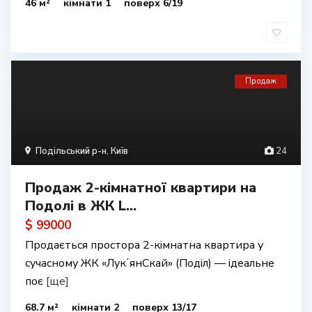
46 м²
кімнати 1
поверх 6/19
Продаж
Подільський р-н
,
Київ
24
Продаж 2-кімнатної квартири на
Подолі в ЖК L...
$ 99000
Продається простора 2-кімнатна квартира у
сучасному ЖК «ЛукʼянСкай» (Поділ) — ідеальне
поє
[ще]
68.7 м²
кімнати 2
поверх 13/17