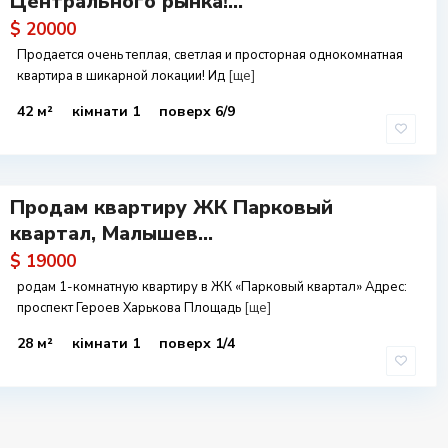
Центрального рынка!...
$ 20000
Продается очень теплая, светлая и просторная однокомнатная
квартира в шикарной локации! Ид
[ще]
42 м²
кімнати 1
поверх 6/9
Продам квартиру ЖК Парковый
квартал, Малышев...
$ 19000
родам 1-комнатную квартиру в ЖК «Парковый квартал» Адрес:
проспект Героев Харькова Площадь
[ще]
28 м²
кімнати 1
поверх 1/4