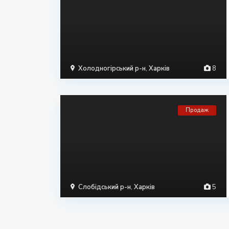
Холодногірський р-н
,
Харків
8
Продаж
Слобідський р-н
,
Харків
5