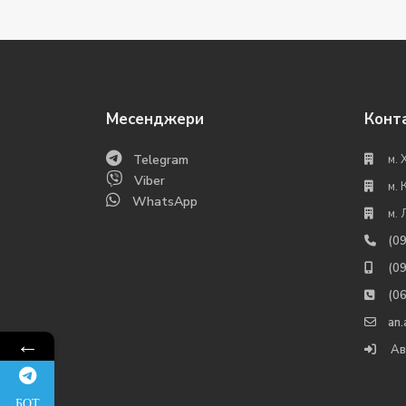
Месенджери
Конт
Telegram
м. 
Viber
м. 
WhatsApp
м. 
(0
(0
(0
an
←
Ав
БОТ