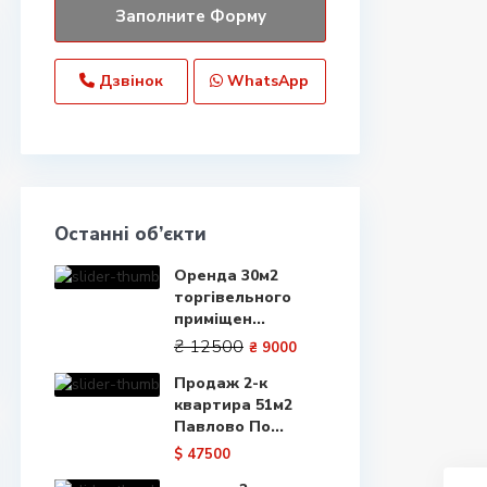
Дзвінок
WhatsApp
Останні об’єкти
Оренда 30м2
торгівельного
приміщен...
₴ 12500
₴ 9000
Продаж 2-к
квартира 51м2
Павлово По...
$ 47500