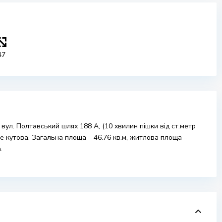
47
вул. Полтавський шлях 188 А, (10 хвилин пішки від ст.метр
не кутова. Загальна площа – 46.76 кв.м, житлова площа –
.