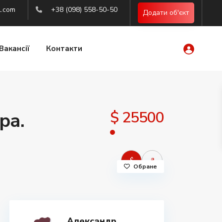
l.com
+38 (098) 558-50-50
Додати об'єкт
Вакансії
Контакти
$ 25500
ра.
$
₴
Обране
Александр