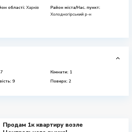
йон області:
Харків
Район міста/Нас. пункт:
Холодногірський р-н
7
Кімнати:
1
ість:
9
Поверх:
2
Продам 1к квартиру возле