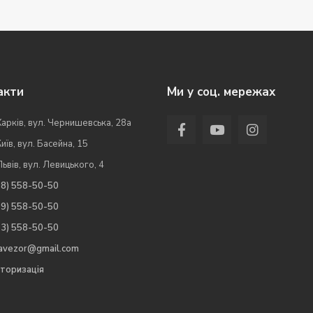
акти
Ми у соц. мережах
Харків, вул. Чернишевська, 28а
Київ, вул. Басейна, 15
Львів, вул. Левицького, 4
98) 558-50-50
99) 558-50-50
63) 558-50-50
.avezor@gmail.com
торизація