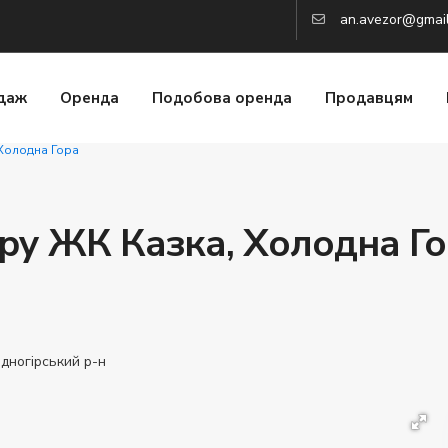
an.avezor@gmai
даж
Оренда
Подобова оренда
Продавцям
 Холодна Гора
ру ЖК Казка, Холодна Го
дногірський р-н