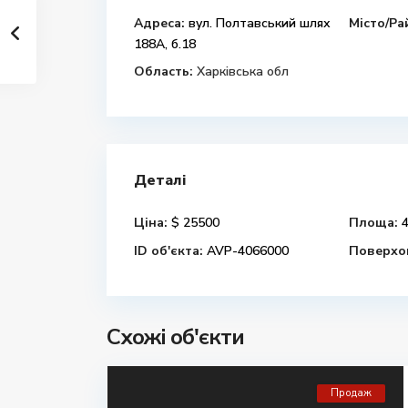
Адреса:
вул. Полтавський шлях
Місто/Ра
188А, б.18
Область:
Харківська обл
Деталі
Ціна:
$ 25500
Площа:
4
ID об'єкта:
AVP-4066000
Поверхов
Схожі об'єкти
Продаж