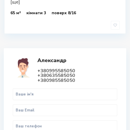
[ще]
65 м²
кімнати 3
поверх 8/16
Александр
+380995585050
+380635585050
+380985585050