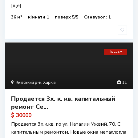
[ще]
36 м²
кімнати 1
поверх 5/5
Санвузол: 1
Продаж
Київський р-н
,
Харків
11
Продается 3х. к. кв. капитальный
ремонт Се...
$ 30000
Продается 3х.к.кв. по ул. Наталии Ужвий, 70. С
капитальным ремонтом. Новые окна металлопла