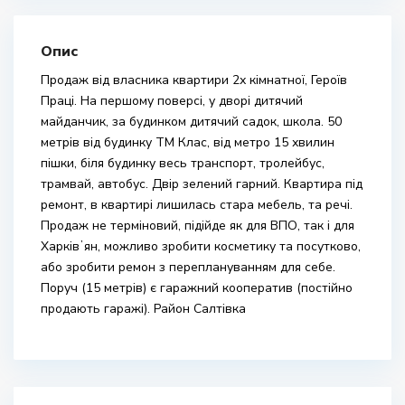
Опис
Продаж від власника квартири 2х кімнатної, Героїв
Праці. На першому поверсі, у дворі дитячий
майданчик, за будинком дитячий садок, школа. 50
метрів від будинку ТМ Клас, від метро 15 хвилин
пішки, біля будинку весь транспорт, тролейбус,
трамвай, автобус. Двір зелений гарний. Квартира під
ремонт, в квартирі лишилась стара мебель, та речі.
Продаж не терміновий, підійде як для ВПО, так і для
Харківʼян, можливо зробити косметику та посутково,
або зробити ремон з переплануванням для себе.
Поруч (15 метрів) є гаражний кооператив (постійно
продають гаражі). Район Салтівка