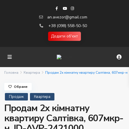
an.avezor@gmail.com
+38 (098) 558-50-50
Додати об'єкт
Головна
Квартира
Продам 2х кімнатну квартиру Салтівка, 607мкр-н
Обране
Продаж
Квартира
Продам 2х кімнатну
квартиру Салтівка, 607мкр-
н. ID-AVP-2421000