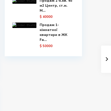
Продаж 1-к.кв. 45
м2 Центр, ст.м.
М...
$ 40000
Продаж 1-
кімнатної
квартири в ЖК
Fa...
$ 50000