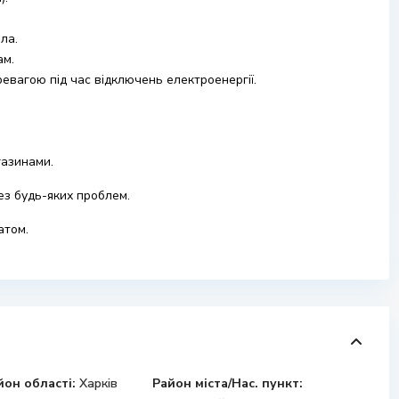
ла.
ам.
евагою під час відключень електроенергії.
газинами.
ез будь-яких проблем.
атом.
йон області:
Харків
Район міста/Нас. пункт: