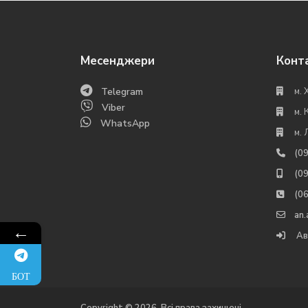
Месенджери
Конт
Telegram
м. 
Viber
м. 
WhatsApp
м. 
(0
(0
(0
an
←
Ав
БОТ