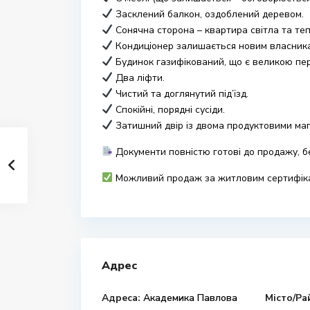
Засклений балкон, оздоблений деревом.
Сонячна сторона – квартира світла та теп
Кондиціонер залишається новим власник
Будинок газифікований, що є великою пер
Два ліфти.
Чистий та доглянутий під’їзд.
Спокійні, порядні сусіди.
Затишний двір із двома продуктовими ма
Документи повністю готові до продажу, б
Можливий продаж за житловим сертифік
Адрес
Адреса:
Академика Павлова
Місто/Ра