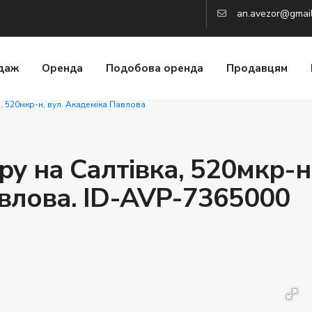
an.avezor@gmai
даж
Оренда
Подобова оренда
Продавцям
, 520мкр-н, вул. Академіка Павлова
у на Салтівка, 520мкр-н
авлова. ID-AVP-7365000