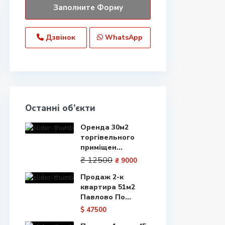
Дзвінок
WhatsApp
Останні об’єкти
Оренда 30м2
торгівельного
приміщен...
₴ 12500
₴ 9000
Продаж 2-к
квартира 51м2
Павлово По...
$ 47500