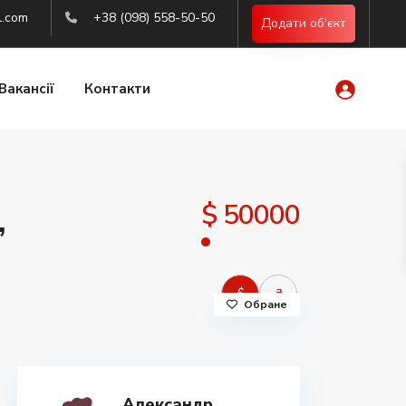
l.com
+38 (098) 558-50-50
Додати об'єкт
Вакансії
Контакти
$ 50000
,
$
₴
Обране
Александр