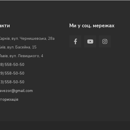
акти
Ми у соц. мережах
Харків, вул. Чернишевська, 28а
Київ, вул. Басейна, 15
Львів, вул. Левицького, 4
98) 558-50-50
99) 558-50-50
63) 558-50-50
.avezor@gmail.com
торизація