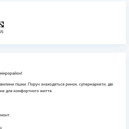
45
мікрорайон!
хвилини пішки. Поруч знаходяться ринок, супермаркети, дві
дне для комфортного життя.
монт.
).