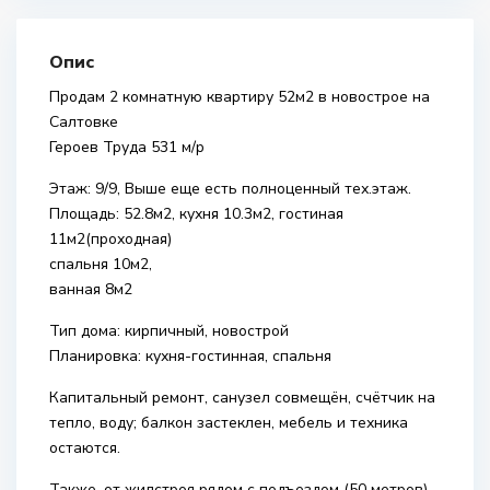
Опис
Продам 2 комнатную квартиру 52м2 в новострое на
Салтовке
Героев Труда 531 м/р
Этаж: 9/9, Выше еще есть полноценный тех.этаж.
Площадь: 52.8м2, кухня 10.3м2, гостиная
11м2(проходная)
спальня 10м2,
ванная 8м2
Тип дома: кирпичный, новострой
Планировка: кухня-гостинная, спальня
Капитальный ремонт, санузел совмещён, счётчик на
тепло, воду; балкон застеклен, мебель и техника
остаются.
Также, от жилстроя рядом с подъездом (50 метров)