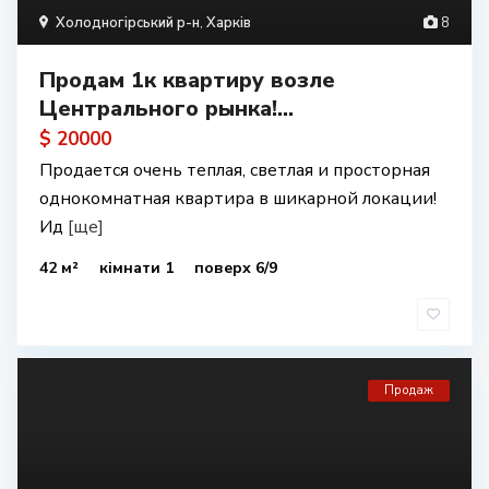
Холодногірський р-н
,
Харків
8
Продам 1к квартиру возле
Центрального рынка!...
$ 20000
Продается очень теплая, светлая и просторная
однокомнатная квартира в шикарной локации!
Ид
[ще]
42 м²
кімнати 1
поверх 6/9
Продаж