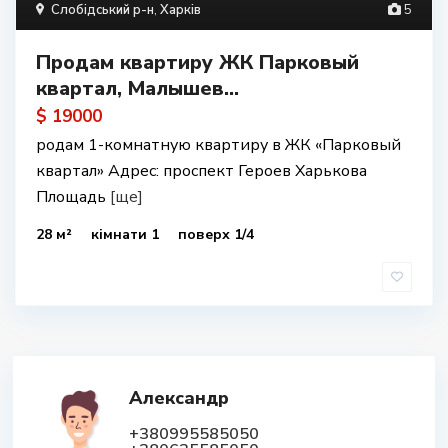
Слобідський р-н
,
Харків
5
Продам квартиру ЖК Парковый
квартал, Малышев...
$ 19000
родам 1-комнатную квартиру в ЖК «Парковый
квартал» Адрес: проспект Героев Харькова
Площадь
[ще]
28 м²
кімнати 1
поверх 1/4
Александр
+380995585050