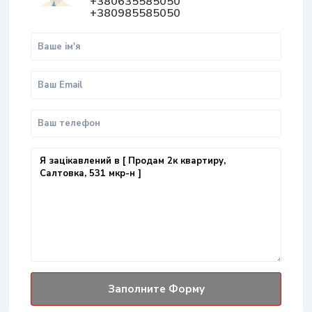
+380635585050
+380985585050