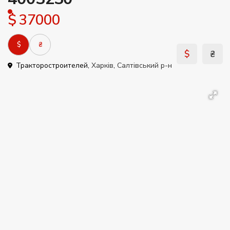
$ 37000
$
₴
$
₴
Тракторостроителей,
Харків
,
Салтівський р-н