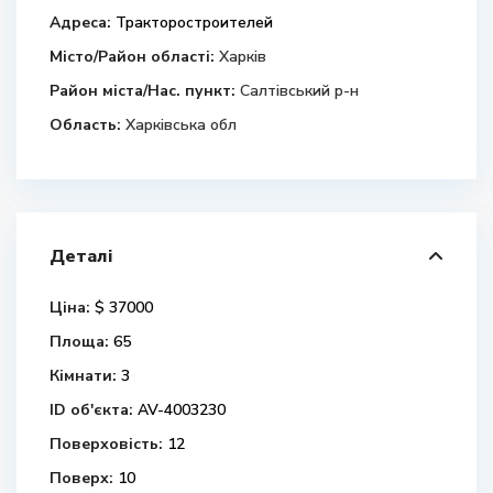
Адреса:
Тракторостроителей
Місто/Район області:
Харків
Район міста/Нас. пункт:
Салтівський р-н
Область:
Харківська обл
Деталі
Ціна:
$ 37000
Площа:
65
Кімнати:
3
ID об'єкта:
AV-4003230
Поверховість:
12
Поверх:
10