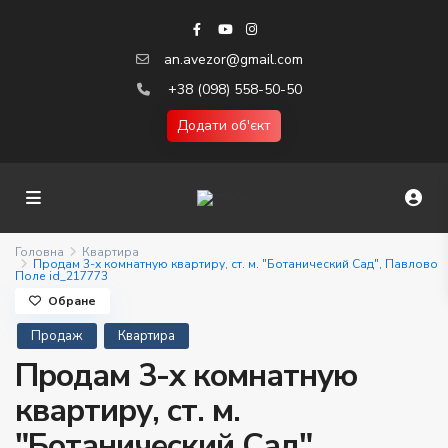
an.avezor@gmail.com
+38 (098) 558-50-50
Додати об'єкт
Головна
Квартира
Продам 3-х комнатную квартиру, ст. м. "Ботанический Сад", Павлово
Поле id_217773
Обране
Продаж
Квартира
Продам 3-х комнатную
квартиру, ст. м.
"Ботанический Сад",