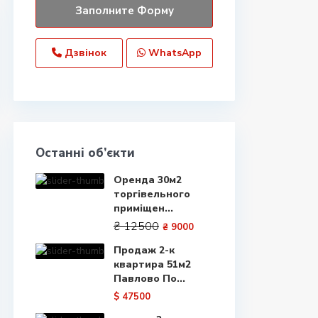
Дзвінок
WhatsApp
Останні об’єкти
Оренда 30м2
торгівельного
приміщен...
₴ 12500
₴ 9000
Продаж 2-к
квартира 51м2
Павлово По...
$ 47500