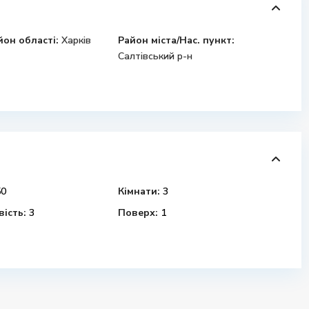
йон області:
Харків
Район міста/Нас. пункт:
Салтівський р-н
0
Кімнати:
3
ість:
3
Поверх:
1