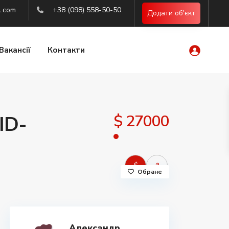
l.com
+38 (098) 558-50-50
Додати об'єкт
Вакансії
Контакти
$ 27000
ID-
$
₴
Обране
Александр