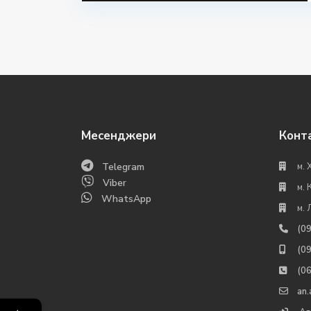
Месенджери
Конт
Telegram
м. 
Viber
м. 
WhatsApp
м. 
(0
(0
(0
an
←