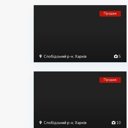
Продаж
Слобідський р-н
,
Харків
5
Продаж
Слобідський р-н
,
Харків
10