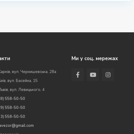
акти
Ми у соц. мережах
Харків, вул. Чернишевська, 28а
Київ, вул. Басейна, 15
Львів, вул. Левицького, 4
98) 558-50-50
99) 558-50-50
63) 558-50-50
.avezor@gmail.com