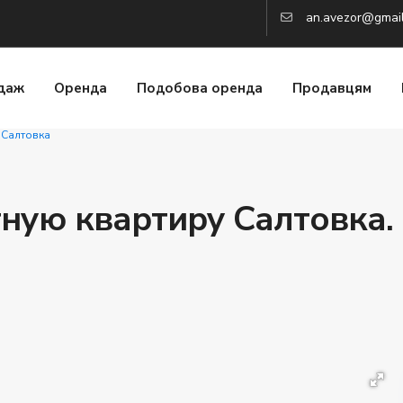
an.avezor@gmai
даж
Оренда
Подобова оренда
Продавцям
 Салтовка
ную квартиру Салтовка. 