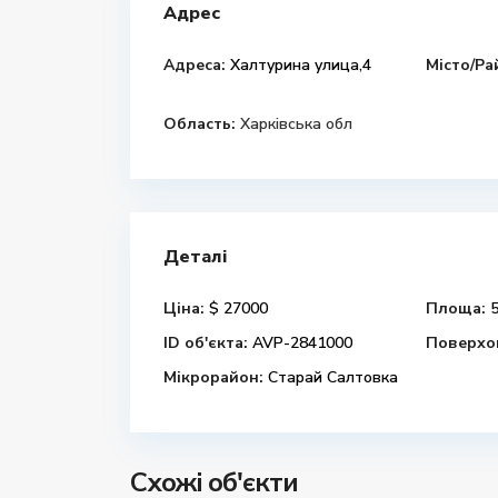
Адрес
Адреса:
Халтурина улица,4
Місто/Ра
Область:
Харківська обл
Деталі
Ціна:
$ 27000
Площа:
5
ID об'єкта:
AVP-2841000
Поверхов
Мікрорайон:
Старай Салтовка
Схожі об'єкти