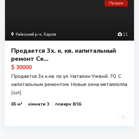
Продаж
Київський р-н
,
Харків
11
Продается 3х. к. кв. капитальный
ремонт Се...
$ 30000
Продается 3х.к.кв. по ул. Наталии Ужвий, 70. С
капитальным ремонтом. Новые окна металлопла
[ще]
65 м²
кімнати 3
поверх 8/16