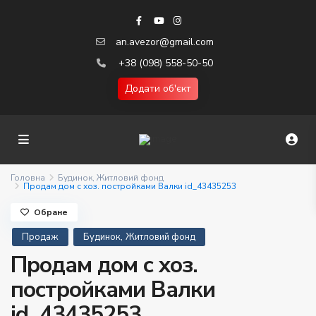
an.avezor@gmail.com
+38 (098) 558-50-50
Додати об'єкт
Головна
Будинок
,
Житловий фонд
Продам дом с хоз. постройками Валки id_43435253
Обране
,
Продаж
Будинок
Житловий фонд
Продам дом с хоз.
постройками Валки
id_43435253