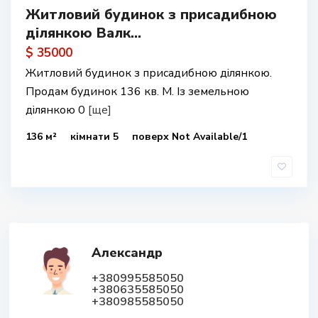
Житловий будинок з присадибною
ділянкою Валк...
$ 35000
Житловий будинок з присадибною ділянкою.
Продам будинок 136 кв. М. Із земельною
ділянкою 0
[ще]
136 м²
кімнати 5
поверх Not Available/1
Александр
+380995585050
+380635585050
+380985585050