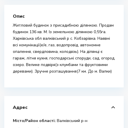
Опис
Житловий будинок з присадибною ділянкою. Продам
будинок 136 кв. М. Із земельною ділянкою 0,55га.
Харківська обл валківський р с. Кобзарівка. Наявні
всі комунікації(е/е, газ, водопровід, автономне
опалення, свердловина, колодязь). На ділянці є
гараж, літня кухня, господарські споруди, сад, огород,
озеро. Велике подвіря(з клумбами та фруктовими
деревами). Зручне розташування(7 км. До м. Валки)
Адрес
Місто/Район області:
Валківський р-н