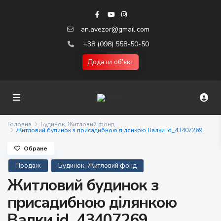
an.avezor@gmail.com
+38 (098) 558-50-50
Додати об'єкт
Головна
Будинок
,
Житловий фонд
Житловий будинок з присадибною ділянкою Валки id_43407269
Обране
,
Продаж
Будинок
Житловий фонд
Житловий будинок з
присадибною ділянкою
Валки id_43407269