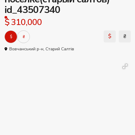
id_43507340
$ 310,000
$
₴
$
₴
Вовчанський р-н
,
Старий Салтів