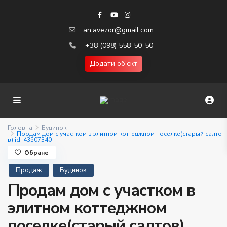
an.avezor@gmail.com
+38 (098) 558-50-50
Додати об'єкт
Головна
Будинок
Продам дом с участком в элитном коттеджном поселке(старый салто
в) id_43507340
Обране
Продаж
Будинок
Продам дом с участком в
элитном коттеджном
поселке(старый салтов)