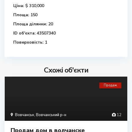
Ціна:
$ 310,000
Площа:
150
Площа ділянки:
20
ID об'єкта:
43507340
Поверховість:
1
Схожі об'єкти
Продаж
Вовчанськ
,
Вовчанський р-н
12
Продам дом в волчанске