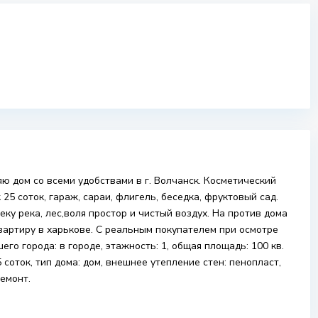
ю дом со всеми удобствами в г. Волчанск. Косметический
25 соток, гараж, сараи, флигель, беседка, фруктовый сад.
ку река, лес,воля простор и чистый воздух. На против дома
вартиру в харькове. С реальным покупателем при осмотре
его города: в городе, этажность: 1, общая площадь: 100 кв.
 соток, тип дома: дом, внешнее утепление стен: пенопласт,
емонт.