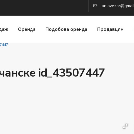
an.avezor@gmai
даж
Оренда
Подобова оренда
Продавцям
07447
чанске id_43507447