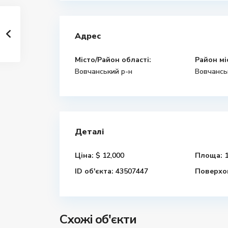
Адрес
Місто/Район області:
Район мі
Вовчанський р-н
Вовчансь
Деталі
Ціна:
$ 12,000
Площа:
1
ID об'єкта:
43507447
Поверхов
Схожі об'єкти