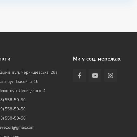
акти
Ми у соц. мережах
Харків, вул. Чернишевська, 28а
Київ, вул. Басейна, 15
Львів, вул. Левицького, 4
98) 558-50-50
99) 558-50-50
63) 558-50-50
.avezor@gmail.com
торизація