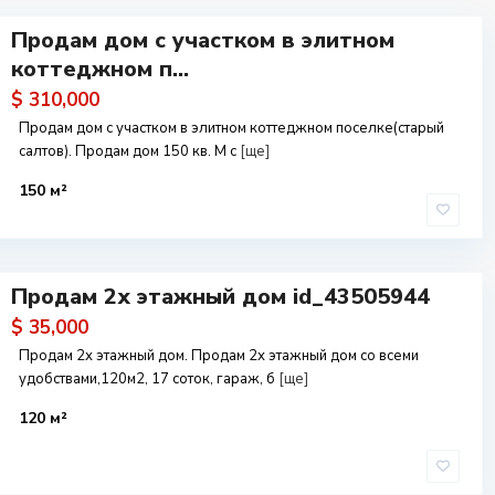
Продам дом с участком в элитном
коттеджном п...
$ 310,000
Продам дом с участком в элитном коттеджном поселке(старый
салтов). Продам дом 150 кв. М с
[ще]
150 м²
Продам 2х этажный дом id_43505944
$ 35,000
Продам 2х этажный дом. Продам 2х этажный дом со всеми
удобствами,120м2, 17 соток, гараж, б
[ще]
120 м²