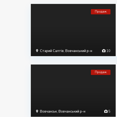
Продаж
Старий Салтів
,
Вовчанський р-н
10
Продаж
Вовчанськ
,
Вовчанський р-н
5