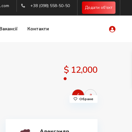
l.com
+38 (098) 558-50-50
Додати об'єкт
Вакансії
Контакти
$ 12,000
$
₴
Обране
Александр