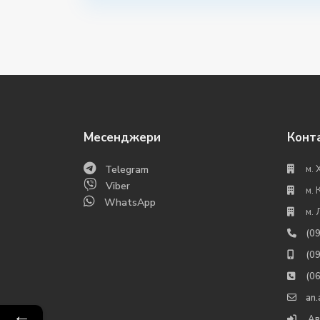
Месенджери
Конт
Telegram
м. 
Viber
м. 
WhatsApp
м. 
(0
(0
(0
an
←
Ав