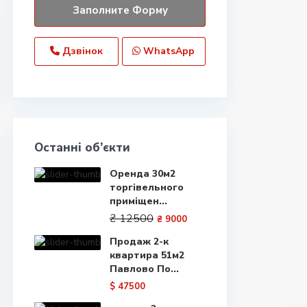
Дзвінок
WhatsApp
Останні об’єкти
Оренда 30м2
торгівельного
приміщен...
₴ 12500
₴ 9000
Продаж 2-к
квартира 51м2
Павлово По...
$ 47500