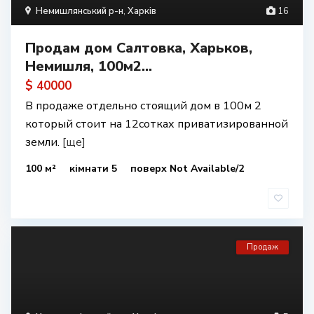
Немишлянський р-н
,
Харків
16
Продам дом Салтовка, Харьков,
Немишля, 100м2...
$ 40000
В продаже отдельно стоящий дом в 100м 2
который стоит на 12сотках приватизированной
земли.
[ще]
100 м²
кімнати 5
поверх Not Available/2
Продаж