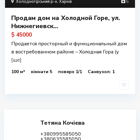
Холодногірський р-н
,
Харків
5
Продам дом на Холодной Горе, ул.
Нижнегиевск...
$ 45000
Продается просторный и функциональный дом
в востребованном районе – Холодная Гора (у
[ще]
100 м²
кімнати 5
поверх 1/1
Санвузол: 1
Тетяна Кочієва
+380995585050
+380635585050