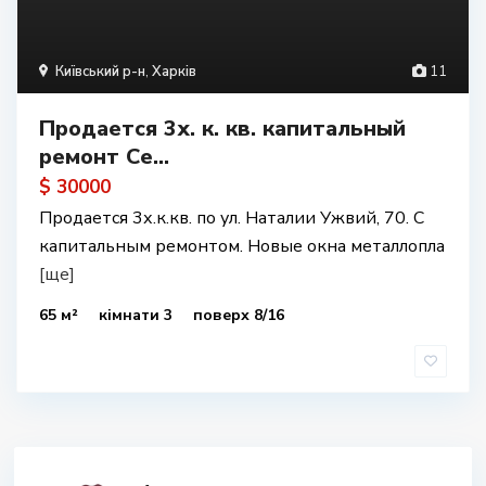
Київський р-н
,
Харків
11
Продается 3х. к. кв. капитальный
ремонт Се...
$ 30000
Продается 3х.к.кв. по ул. Наталии Ужвий, 70. С
капитальным ремонтом. Новые окна металлопла
[ще]
65 м²
кімнати 3
поверх 8/16