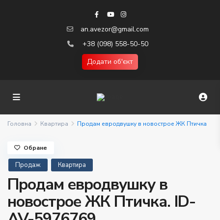
an.avezor@gmail.com
+38 (098) 558-50-50
Додати об'єкт
Головна
Квартира
Продам евродвушку в новострое ЖК Птичка
Обране
Продаж
Квартира
Продам евродвушку в
новострое ЖК Птичка. ID-
AV-5976769