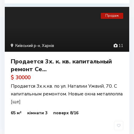
Продаж
Київський р-н
,
Харків
11
Продается 3х. к. кв. капитальный
ремонт Се...
$ 30000
Продается 3х.к.кв. по ул. Наталии Ужвий, 70. С
капитальным ремонтом. Новые окна металлопла
[ще]
65 м²
кімнати 3
поверх 8/16