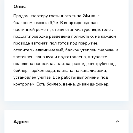
Опис
Продам квартиру гостинного типа 24м.кв. с
балконом, высота 3,2м. В квартире сделан
частичный ремонт; стены отштукатурены,потолок
подшит,проводка разведена полностью, на каждом
проводе автомат, пол готов под покрытие,
отопитель алюминиевый, балкон утеплен снаружи и
застеклен, зона кухни подготовлена, в туалете
положена напольная плитка, разведены трубы под
бойлер, гар/хол вода, клапана на канализации,
установлен унитаз. Все работы выполнены под
контролем. Есть бойлер, ванна, диван шифонер.
Адрес