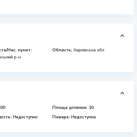
ста/Нас. пункт:
Область:
Харківська обл
ський р-н
00
Площа ділянки:
10
ість:
Недоступно
Поверх:
Недоступно