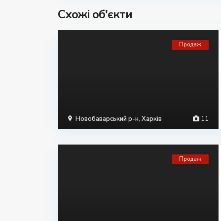
Схожі об'єкти
Продаж
Новобаварський р-н
,
Харків
11
Продаж