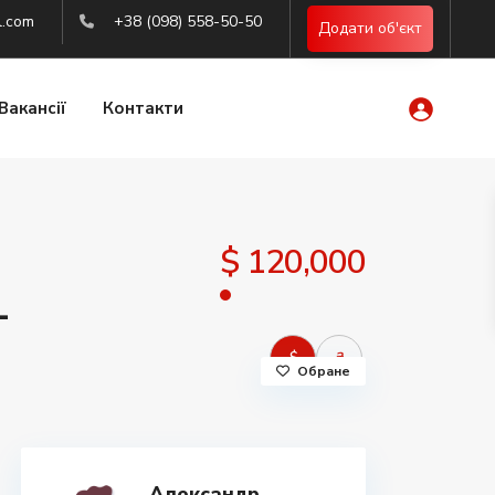
l.com
+38 (098) 558-50-50
Додати об'єкт
Вакансії
Контакти
$ 120,000
-
$
₴
Обране
Александр