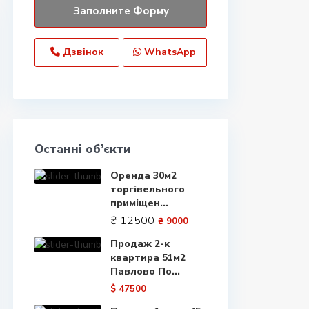
Дзвінок
WhatsApp
Останні об’єкти
Оренда 30м2
торгівельного
приміщен...
₴ 12500
₴ 9000
Продаж 2-к
квартира 51м2
Павлово По...
$ 47500