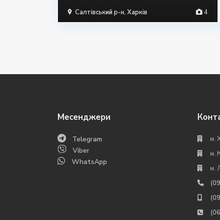
Салтівський р-н
,
Харків
4
Месенджери
Конт
Telegram
м. 
Viber
м. 
WhatsApp
м. 
(0
(0
(0