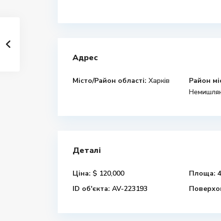
Адрес
Місто/Район області:
Харків
Район мі
Немишлян
Деталі
Ціна:
$ 120,000
Площа:
4
ID об'єкта:
AV-223193
Поверхов